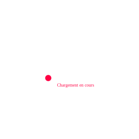
publiques bientôt recrutés par concours
2 Août 2026
LAISSER UN COMMENTAIRE
Commentaires
Chargement en cours
Nom