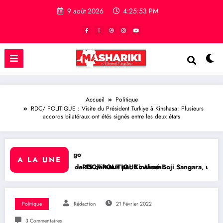
9 août 2026
4:25:54 PM
Accueil
Politique
RDC/ POLITIQUE : Visite du Président Turkiye à Kinshasa: Plusieurs
accords bilatéraux ont étés signés entre les deux états
A LA UNE
hasa
é Boji Sangara, une voix forte au service de l’unité et de la Républiq
BUKAVU/ SOCIÉTÉ : Lance
Politique
Rédaction
21 Février 2022
3 Commentaires