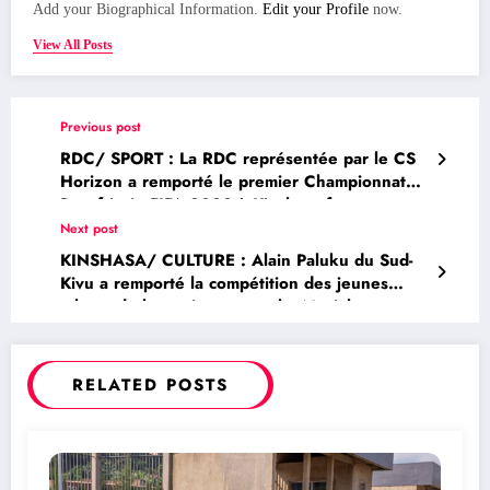
Add your Biographical Information.
Edit your Profile
now.
View All Posts
Previous post
RDC/ SPORT : La RDC représentée par le CS
Horizon a remporté le premier Championnat
Panafricain FIFA 2022 à Kinshasa face au
Sénégal
Next post
KINSHASA/ CULTURE : Alain Paluku du Sud-
Kivu a remporté la compétition des jeunes
talents de la musique gospel « Maajabu
Talent »
RELATED POSTS