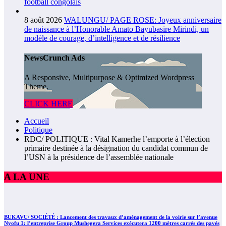
football congolais
8 août 2026
WALUNGU/ PAGE ROSE: Joyeux anniversaire
de naissance à l’Honorable Amato Bayubasire Mirindi, un
modèle de courage, d’intelligence et de résilience
NewsCrunch Ads
A Responsive, Multipurpose & Optimized Wordpress
Theme.
CLICK HERE
Accueil
Politique
RDC/ POLITIQUE : Vital Kamerhe l’emporte à l’élection
primaire destinée à la désignation du candidat commun de
l’USN à la présidence de l’assemblée nationale
A LA UNE
BUKAVU/ SOCIÉTÉ : Lancement des travaux d’aménagement de la voirie sur l’avenue
Nyofu 1: l’entreprise Group Mushegera Services exécutera 1200 mètres carrés des pavés