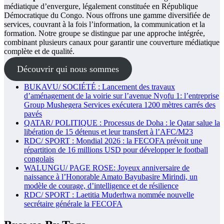
médiatique d’envergure, légalement constituée en République
Démocratique du Congo. Nous offrons une gamme diversifiée de
services, couvrant à la fois l’information, la communication et la
formation. Notre groupe se distingue par une approche intégrée,
combinant plusieurs canaux pour garantir une couverture médiatique
complète et de qualité.
Découvrir qui nous sommes
BUKAVU/ SOCIÉTÉ : Lancement des travaux
d’aménagement de la voirie sur l’avenue Nyofu 1: l’entreprise
Group Mushegera Services exécutera 1200 mètres carrés des
pavés
QATAR/ POLITIQUE : Processus de Doha : le Qatar salue la
libération de 15 détenus et leur transfert à l’AFC/M23
RDC/ SPORT : Mondial 2026 : la FECOFA prévoit une
répartition de 16 millions USD pour développer le football
congolais
WALUNGU/ PAGE ROSE: Joyeux anniversaire de
naissance à l’Honorable Amato Bayubasire Mirindi, un
modèle de courage, d’intelligence et de résilience
RDC/ SPORT : Laetitia Muderhwa nommée nouvelle
secrétaire générale la FECOFA