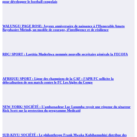
pour développer le football congolais
WALUNGU/ PAGE ROSE: Joyeux anniversaire de naissance à l’Honorable Amato
Bayubasire Mirindi, un modèle de courage, d’intelligence et de résilience
RDC/ SPORT : Laetitia Muderhwa nommée nouvelle secrétaire générale la FECOFA
AFRIQUE/ SPORT : Ligue des champions de la CAF : l’APR FC sollicite la
délocalisation de son match contre le FC Les Aigles du Congo
NEW-YORK/ SOCIÉTÉ : L’ambassadeur Luc Lusumba reçoit une réponse du sénateur
Rick Scott sur la protection du programme Medicaid
SUD-KIVU/ SOCIÉTÉ : Le philanthrope Frank Mwaka Kubihamushizi distribue des