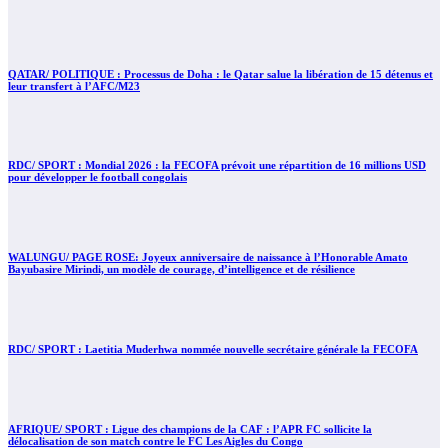
QATAR/ POLITIQUE : Processus de Doha : le Qatar salue la libération de 15 détenus et
leur transfert à l’AFC/M23
RDC/ SPORT : Mondial 2026 : la FECOFA prévoit une répartition de 16 millions USD
pour développer le football congolais
WALUNGU/ PAGE ROSE: Joyeux anniversaire de naissance à l’Honorable Amato
Bayubasire Mirindi, un modèle de courage, d’intelligence et de résilience
RDC/ SPORT : Laetitia Muderhwa nommée nouvelle secrétaire générale la FECOFA
AFRIQUE/ SPORT : Ligue des champions de la CAF : l’APR FC sollicite la
délocalisation de son match contre le FC Les Aigles du Congo