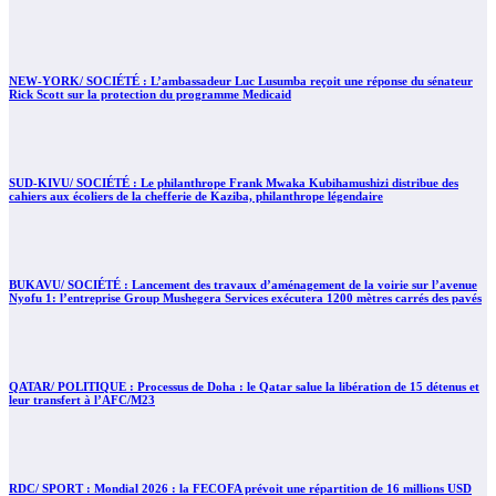
NEW-YORK/ SOCIÉTÉ : L’ambassadeur Luc Lusumba reçoit une réponse du sénateur
Rick Scott sur la protection du programme Medicaid
SUD-KIVU/ SOCIÉTÉ : Le philanthrope Frank Mwaka Kubihamushizi distribue des
cahiers aux écoliers de la chefferie de Kaziba, philanthrope légendaire
BUKAVU/ SOCIÉTÉ : Lancement des travaux d’aménagement de la voirie sur l’avenue
Nyofu 1: l’entreprise Group Mushegera Services exécutera 1200 mètres carrés des pavés
QATAR/ POLITIQUE : Processus de Doha : le Qatar salue la libération de 15 détenus et
leur transfert à l’AFC/M23
RDC/ SPORT : Mondial 2026 : la FECOFA prévoit une répartition de 16 millions USD