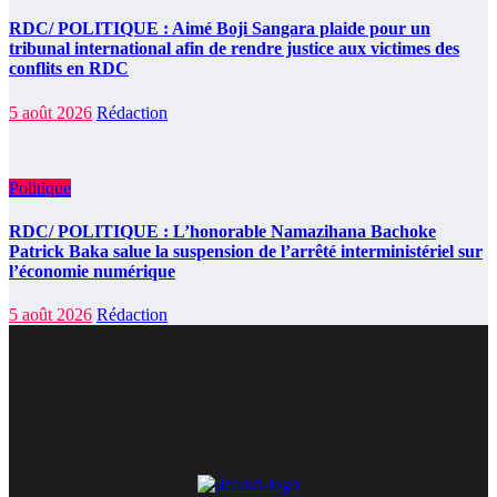
RDC/ POLITIQUE : Aimé Boji Sangara plaide pour un
tribunal international afin de rendre justice aux victimes des
conflits en RDC
5 août 2026
Rédaction
Politique
RDC/ POLITIQUE : L’honorable Namazihana Bachoke
Patrick Baka salue la suspension de l’arrêté interministériel sur
l’économie numérique
5 août 2026
Rédaction