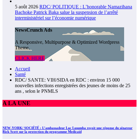
5 août 2026
RDC/ POLITIQUE : L’honorable Namazihana
Bachoke Patrick Baka salue la suspension de l’arrêté
interministériel sur l’économie numérique
NewsCrunch Ads
A Responsive, Multipurpose & Optimized Wordpress
Theme.
CLICK HERE
Accueil
Santé
RDC/ SANTE: VIH/SIDA en RDC : environ 15 000
nouvelles infections enregistrées des jeunes de moins de 25
ans , selon le PNMLS
A LA UNE
NEW-YORK/ SOCIÉTÉ : L’ambassadeur Luc Lusumba reçoit une réponse du sénateur
Rick Scott sur la protection du programme Medicaid