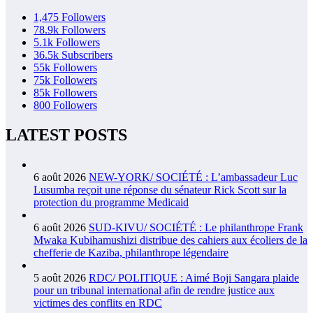
1,475
Followers
78.9k
Followers
5.1k
Followers
36.5k
Subscribers
55k
Followers
75k
Followers
85k
Followers
800
Followers
LATEST POSTS
6 août 2026
NEW-YORK/ SOCIÉTÉ : L’ambassadeur Luc
Lusumba reçoit une réponse du sénateur Rick Scott sur la
protection du programme Medicaid
6 août 2026
SUD-KIVU/ SOCIÉTÉ : Le philanthrope Frank
Mwaka Kubihamushizi distribue des cahiers aux écoliers de la
chefferie de Kaziba, philanthrope légendaire
5 août 2026
RDC/ POLITIQUE : Aimé Boji Sangara plaide
pour un tribunal international afin de rendre justice aux
victimes des conflits en RDC