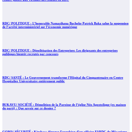
RDC/ POLITIQUE : L’honorable Namazihana Bachoke Patrick Baka salue la suspension
de l’arrêté interministériel sur l’économie numérique
RDC/ POLITIQUE : Dépolitisation des Entreprises: Les dirigeants des entreprises
publiques bientôt recrutés par concours
RDC/ SANTÉ : Le Gouvernement transforme l’Hôpital du Cinquantenaire en Centre
Hospitalier Universitaire entièrement public
BUKAVU/ SOCIÉTÉ : Démolition de la Paroisse de l’église Néo Apostolique (ex maison
du parti) : Que savoir sur ce dossier ?
GOMA/ SÉCURITÉ : Kinshasa dénonce l’expulsion d’un officier FARDC du Mécanisme