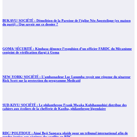
BUKAVU/ SOCIÉTÉ : Démolition de la Paroisse de l’église Néo Apostolique (ex maison
du parti) : Que savoir sur ce dossier ?
GOMA/ SÉCURITÉ : Kinshasa dénonce l’expulsion d’un officier FARDC du Mécanisme
conjoint de vérification élargi à Goma
NEW-YORK/ SOCIÉTÉ : L’ambassadeur Luc Lusumba reçoit une réponse du sénateur
Rick Scott sur la protection du programme Medicaid
SUD-KIVU/ SOCIÉTÉ : Le philanthrope Frank Mwaka Kubihamushizi distribue des
cahiers aux écoliers de la chefferie de Kaziba, philanthrope légendaire
RDC/ POLITIQUE : Aimé Boji Sangara plaide pour un tribunal international afin de
rendre justice aux victimes des conflits en RDC