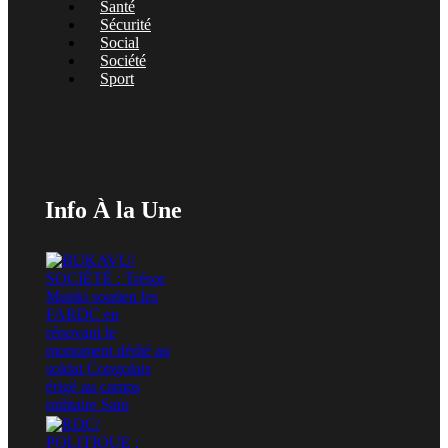
Santé
Sécurité
Social
Société
Sport
Info À la Une