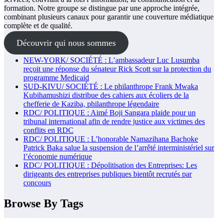
formation. Notre groupe se distingue par une approche intégrée,
combinant plusieurs canaux pour garantir une couverture médiatique
complète et de qualité.
Découvrir qui nous sommes
NEW-YORK/ SOCIÉTÉ : L’ambassadeur Luc Lusumba
reçoit une réponse du sénateur Rick Scott sur la protection du
programme Medicaid
SUD-KIVU/ SOCIÉTÉ : Le philanthrope Frank Mwaka
Kubihamushizi distribue des cahiers aux écoliers de la
chefferie de Kaziba, philanthrope légendaire
RDC/ POLITIQUE : Aimé Boji Sangara plaide pour un
tribunal international afin de rendre justice aux victimes des
conflits en RDC
RDC/ POLITIQUE : L’honorable Namazihana Bachoke
Patrick Baka salue la suspension de l’arrêté interministériel sur
l’économie numérique
RDC/ POLITIQUE : Dépolitisation des Entreprises: Les
dirigeants des entreprises publiques bientôt recrutés par
concours
Browse By Tags