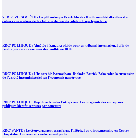
SUD-KIVU/ SOCIÉTÉ : Le philanthrope Frank Mwaka Kubihamushizi distribue des
cahiers aux écoliers de la chefferie de Kaziba, philanthrope légendaire
RDC/ POLITIQUE : Aimé Boji Sangara plaide pour un tribunal international afin de
rendre justice aux victimes des conflits en RDC
RDC/ POLITIQUE : L’honorable Namazihana Bachoke Patrick Baka salue la suspension
de l’arrêté interministériel sur l’économie numérique
RDC/ POLITIQUE : Dépolitisation des Entreprises: Les dirigeants des entreprises
publiques bientôt recrutés par concours
RDC/ SANTÉ : Le Gouvernement transforme l’Hôpital du Cinquantenaire en Centre
Hospitalier Universitaire entièrement public