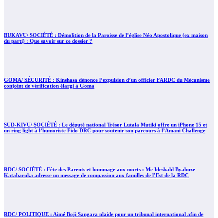
BUKAVU/ SOCIÉTÉ : Démolition de la Paroisse de l’église Néo Apostolique (ex maison
du parti) : Que savoir sur ce dossier ?
GOMA/ SÉCURITÉ : Kinshasa dénonce l’expulsion d’un officier FARDC du Mécanisme
conjoint de vérification élargi à Goma
SUD-KIVU/ SOCIÉTÉ : Le député national Trésor Lutala Mutiki offre un iPhone 15 et
un ring light à l’humoriste Fido DRC pour soutenir son parcours à l’Amani Challenge
RDC/ SOCIÉTÉ : Fête des Parents et hommage aux morts : Me Idesbald Byabuze
Katabaruka adresse un message de compassion aux familles de l’Est de la RDC
RDC/ POLITIQUE : Aimé Boji Sangara plaide pour un tribunal international afin de