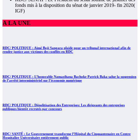
fonds mis à la disposition du sénat de janvier 2019- fin 2020(
IGF)
A LA UNE
RDC/ POLITIQUE : Aimé Boji Sangara plaide pour un tribunal international afin de
rendre justice aux victimes des conflits en RDC
RDC/ POLITIQUE : L’honorable Namazihana Bachoke Patrick Baka salue la suspension
de l’arrêté interministériel sur l’économie numérique
RDC/ POLITIQUE : Dépolitisation des Entreprises: Les dirigeants des entreprises
publiques bientôt recrutés par concours
RDC/ SANTÉ : Le Gouvernement transforme l’Hôpital du Cinquantenaire en Centre
Hospitalier Universitaire entièrement public