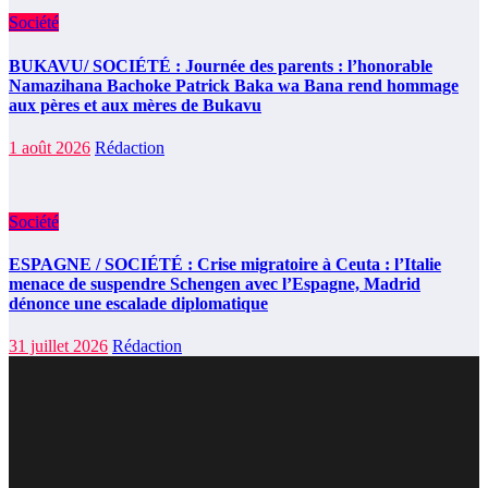
Société
BUKAVU/ SOCIÉTÉ : Journée des parents : l’honorable
Namazihana Bachoke Patrick Baka wa Bana rend hommage
aux pères et aux mères de Bukavu
1 août 2026
Rédaction
Société
ESPAGNE / SOCIÉTÉ : Crise migratoire à Ceuta : l’Italie
menace de suspendre Schengen avec l’Espagne, Madrid
dénonce une escalade diplomatique
31 juillet 2026
Rédaction