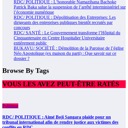
RDC/ POLITIQUE : L’honorable Namazihana Bachoke
Patrick Baka salue la suspension de l’arrêté interministériel sur
l’économie numérique
RDC/ POLITIQUE : Dépolitisation des Entreprises: Les
dirigeants des entreprises publiques bientôt recrutés par
concours
RDC/ SANTÉ : Le Gouvernement transforme l’Hôpital du
Cinquantenaire en Centre Hospitalier Universitaire
entièrement public
BUKAVU/ SOCIÉTÉ : Démolition de la Paroisse de l’église
Néo Apostolique (ex maison du parti) : Que savoir sur ce
dossier ?
Browse By Tags
VOUS LES AVEZ PEUT-ÊTRE RATÉS
Politique
RDC/ POLITIQUE : Aimé Boji Sangara plaide pour un
tribunal international afin de rendre justice aux victimes des
conflits en RDC