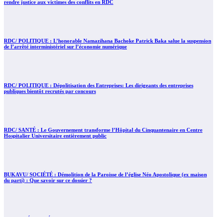
rendre justice aux victimes des conflits en RDC
RDC/ POLITIQUE : L’honorable Namazihana Bachoke Patrick Baka salue la suspension
de l’arrêté interministériel sur l’économie numérique
RDC/ POLITIQUE : Dépolitisation des Entreprises: Les dirigeants des entreprises
publiques bientôt recrutés par concours
RDC/ SANTÉ : Le Gouvernement transforme l’Hôpital du Cinquantenaire en Centre
Hospitalier Universitaire entièrement public
BUKAVU/ SOCIÉTÉ : Démolition de la Paroisse de l’église Néo Apostolique (ex maison
du parti) : Que savoir sur ce dossier ?