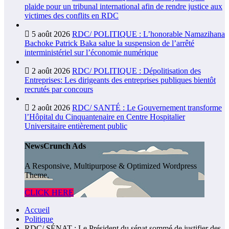
plaide pour un tribunal international afin de rendre justice aux
victimes des conflits en RDC
5 août 2026
RDC/ POLITIQUE : L’honorable Namazihana
Bachoke Patrick Baka salue la suspension de l’arrêté
interministériel sur l’économie numérique
2 août 2026
RDC/ POLITIQUE : Dépolitisation des
Entreprises: Les dirigeants des entreprises publiques bientôt
recrutés par concours
2 août 2026
RDC/ SANTÉ : Le Gouvernement transforme
l’Hôpital du Cinquantenaire en Centre Hospitalier
Universitaire entièrement public
NewsCrunch Ads
A Responsive, Multipurpose & Optimized Wordpress
Theme.
CLICK HERE
Accueil
Politique
RDC/ SÉNAT : Le Président du sénat sommé de justifier des