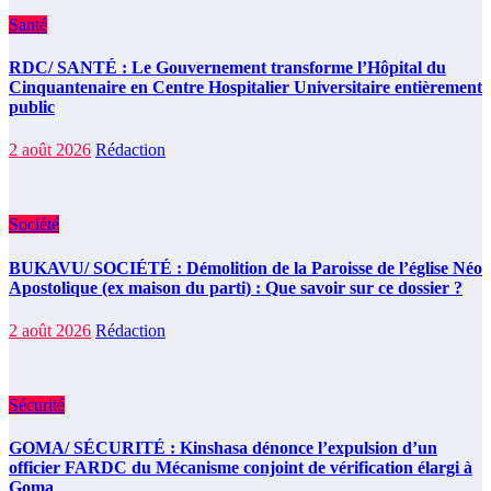
Santé
RDC/ SANTÉ : Le Gouvernement transforme l’Hôpital du
Cinquantenaire en Centre Hospitalier Universitaire entièrement
public
2 août 2026
Rédaction
Société
BUKAVU/ SOCIÉTÉ : Démolition de la Paroisse de l’église Néo
Apostolique (ex maison du parti) : Que savoir sur ce dossier ?
2 août 2026
Rédaction
Sécurité
GOMA/ SÉCURITÉ : Kinshasa dénonce l’expulsion d’un
officier FARDC du Mécanisme conjoint de vérification élargi à
Goma