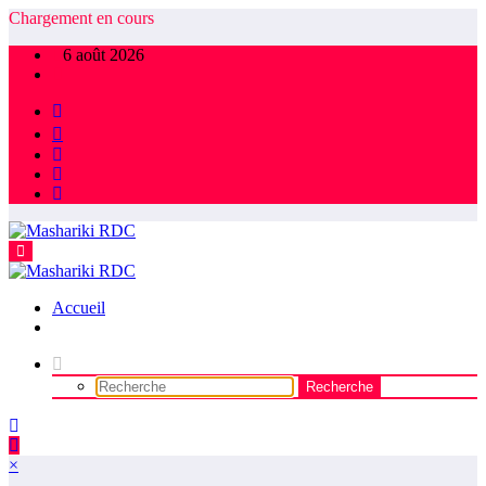
Aller
Chargement en cours
au
6 août 2026
contenu
Accueil
×