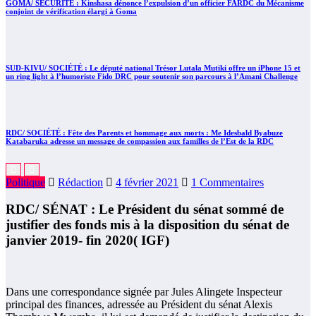
GOMA/ SÉCURITÉ : Kinshasa dénonce l’expulsion d’un officier FARDC du Mécanisme
conjoint de vérification élargi à Goma
SUD-KIVU/ SOCIÉTÉ : Le député national Trésor Lutala Mutiki offre un iPhone 15 et
un ring light à l’humoriste Fido DRC pour soutenir son parcours à l’Amani Challenge
RDC/ SOCIÉTÉ : Fête des Parents et hommage aux morts : Me Idesbald Byabuze
Katabaruka adresse un message de compassion aux familles de l’Est de la RDC
Politique
Rédaction
4 février 2021
1 Commentaires
RDC/ SÉNAT : Le Président du sénat sommé de
justifier des fonds mis à la disposition du sénat de
janvier 2019- fin 2020( IGF)
Dans une correspondance signée par Jules Alingete Inspecteur
principal des finances, adressée au Président du sénat Alexis