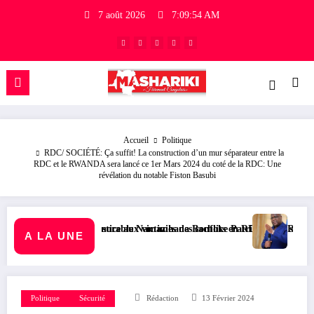
7 août 2026
7:09:55 AM
Accueil
Politique
RDC/ SOCIÉTÉ: Ça suffit! La construction d’un mur séparateur entre la
RDC et le RWANDA sera lancé ce 1er Mars 2024 du coté de la RDC: Une
révélation du notable Fiston Basubi
 aux victimes des conflits en RDC
e Namazihana Bachoke Patrick Baka salue la suspension de l’arrêté inte
RDC/ POLITIQUE : Dépolitisation 
A LA UNE
Politique
Sécurité
Rédaction
13 Février 2024