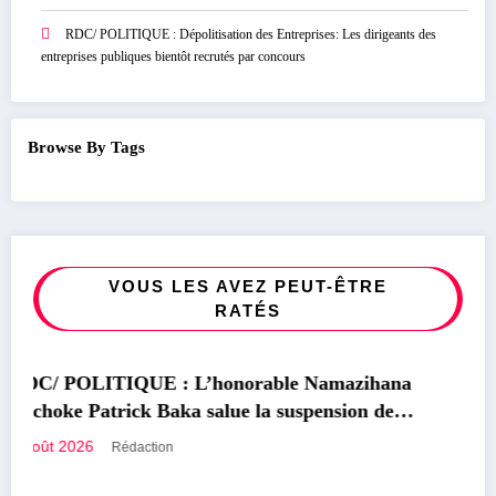
RDC/ POLITIQUE : Dépolitisation des Entreprises: Les dirigeants des
entreprises publiques bientôt recrutés par concours
Browse By Tags
VOUS LES AVEZ PEUT-ÊTRE
RATÉS
POLITIQUE
a
RDC/ POLITIQUE : Dépolitisation des
Entreprises: Les dirigeants des entreprises
publiques bientôt recrutés par concours
2 août 2026
Rédaction