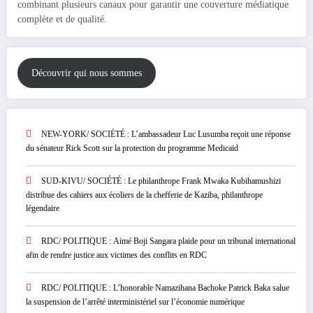
combinant plusieurs canaux pour garantir une couverture médiatique
complète et de qualité.
Découvrir qui nous sommes
NEW-YORK/ SOCIÉTÉ : L’ambassadeur Luc Lusumba reçoit une réponse
du sénateur Rick Scott sur la protection du programme Medicaid
SUD-KIVU/ SOCIÉTÉ : Le philanthrope Frank Mwaka Kubihamushizi
distribue des cahiers aux écoliers de la chefferie de Kaziba, philanthrope
légendaire
RDC/ POLITIQUE : Aimé Boji Sangara plaide pour un tribunal international
afin de rendre justice aux victimes des conflits en RDC
RDC/ POLITIQUE : L’honorable Namazihana Bachoke Patrick Baka salue
la suspension de l’arrêté interministériel sur l’économie numérique