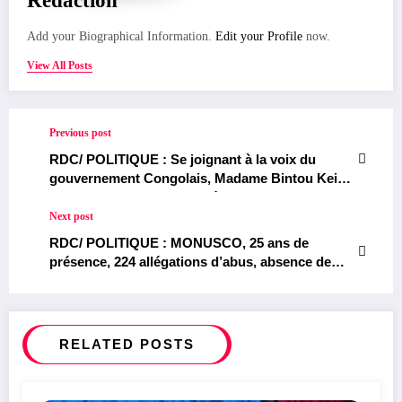
Rédaction
Add your Biographical Information.
Edit your Profile
now.
View All Posts
Previous post
RDC/ POLITIQUE : Se joignant à la voix du
gouvernement Congolais, Madame Bintou Keita
condamne fermement la série d’attaques visant
le personnel de la MONUSCO à Kinshasa
Next post
RDC/ POLITIQUE : MONUSCO, 25 ans de
présence, 224 allégations d’abus, absence de
paix : Quand une mission de maintien de la paix
de l’ONU devient persona non grata en RDC
RELATED POSTS