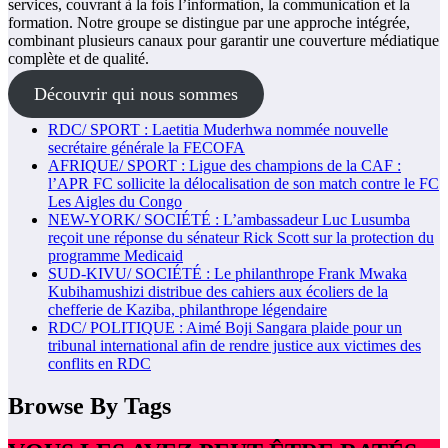
services, couvrant à la fois l’information, la communication et la
formation. Notre groupe se distingue par une approche intégrée,
combinant plusieurs canaux pour garantir une couverture médiatique
complète et de qualité.
Découvrir qui nous sommes
RDC/ SPORT : Laetitia Muderhwa nommée nouvelle
secrétaire générale la FECOFA
AFRIQUE/ SPORT : Ligue des champions de la CAF :
l’APR FC sollicite la délocalisation de son match contre le FC
Les Aigles du Congo
NEW-YORK/ SOCIÉTÉ : L’ambassadeur Luc Lusumba
reçoit une réponse du sénateur Rick Scott sur la protection du
programme Medicaid
SUD-KIVU/ SOCIÉTÉ : Le philanthrope Frank Mwaka
Kubihamushizi distribue des cahiers aux écoliers de la
chefferie de Kaziba, philanthrope légendaire
RDC/ POLITIQUE : Aimé Boji Sangara plaide pour un
tribunal international afin de rendre justice aux victimes des
conflits en RDC
Browse By Tags