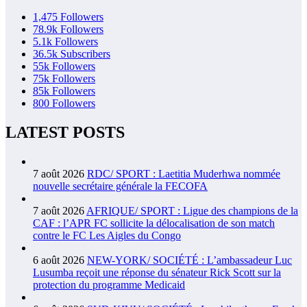
1,475
Followers
78.9k
Followers
5.1k
Followers
36.5k
Subscribers
55k
Followers
75k
Followers
85k
Followers
800
Followers
LATEST POSTS
7 août 2026
RDC/ SPORT : Laetitia Muderhwa nommée
nouvelle secrétaire générale la FECOFA
7 août 2026
AFRIQUE/ SPORT : Ligue des champions de la
CAF : l’APR FC sollicite la délocalisation de son match
contre le FC Les Aigles du Congo
6 août 2026
NEW-YORK/ SOCIÉTÉ : L’ambassadeur Luc
Lusumba reçoit une réponse du sénateur Rick Scott sur la
protection du programme Medicaid