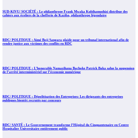
SUD-KIVU/ SOCIÉTÉ : Le philanthrope Frank Mwaka Kubihamushizi distribue des
cahiers aux écoliers de la chefferie de Kaziba, philanthrope légendaire
RDC/ POLITIQUE : Aimé Boji Sangara plaide pour un tribunal international afin de
rendre justice aux victimes des conflits en RDC
RDC/ POLITIQUE : L’honorable Namazihana Bachoke Patrick Baka salue la suspension
de l’arrêté interministériel sur l’économie numérique
RDC/ POLITIQUE : Dépolitisation des Entreprises: Les dirigeants des entreprises
publiques bientôt recrutés par concours
RDC/ SANTÉ : Le Gouvernement transforme l’Hôpital du Cinquantenaire en Centre
Hospitalier Universitaire entièrement public