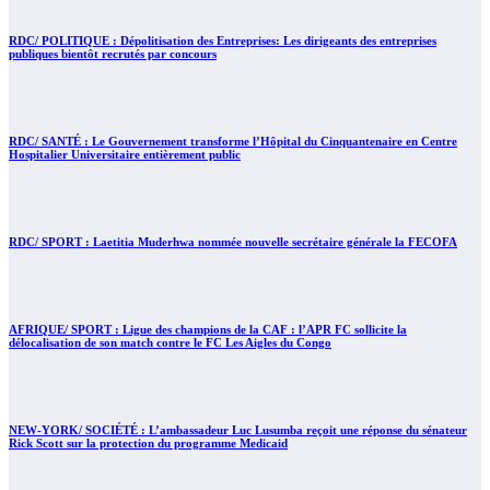
RDC/ POLITIQUE : Dépolitisation des Entreprises: Les dirigeants des entreprises
publiques bientôt recrutés par concours
RDC/ SANTÉ : Le Gouvernement transforme l’Hôpital du Cinquantenaire en Centre
Hospitalier Universitaire entièrement public
RDC/ SPORT : Laetitia Muderhwa nommée nouvelle secrétaire générale la FECOFA
AFRIQUE/ SPORT : Ligue des champions de la CAF : l’APR FC sollicite la
délocalisation de son match contre le FC Les Aigles du Congo
NEW-YORK/ SOCIÉTÉ : L’ambassadeur Luc Lusumba reçoit une réponse du sénateur
Rick Scott sur la protection du programme Medicaid