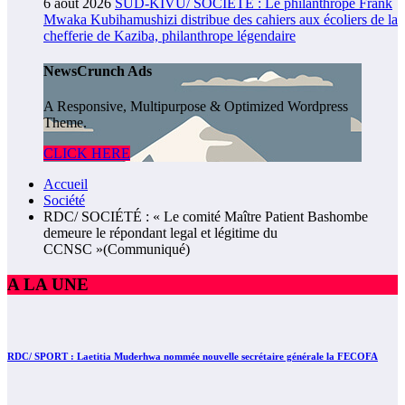
6 août 2026
SUD-KIVU/ SOCIÉTÉ : Le philanthrope Frank
Mwaka Kubihamushizi distribue des cahiers aux écoliers de la
chefferie de Kaziba, philanthrope légendaire
NewsCrunch Ads
A Responsive, Multipurpose & Optimized Wordpress
Theme.
CLICK HERE
Accueil
Société
RDC/ SOCIÉTÉ : « Le comité Maître Patient Bashombe
demeure le répondant legal et légitime du
CCNSC »(Communiqué)
A LA UNE
RDC/ SPORT : Laetitia Muderhwa nommée nouvelle secrétaire générale la FECOFA