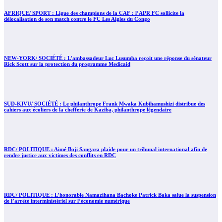
AFRIQUE/ SPORT : Ligue des champions de la CAF : l’APR FC sollicite la
délocalisation de son match contre le FC Les Aigles du Congo
NEW-YORK/ SOCIÉTÉ : L’ambassadeur Luc Lusumba reçoit une réponse du sénateur
Rick Scott sur la protection du programme Medicaid
SUD-KIVU/ SOCIÉTÉ : Le philanthrope Frank Mwaka Kubihamushizi distribue des
cahiers aux écoliers de la chefferie de Kaziba, philanthrope légendaire
RDC/ POLITIQUE : Aimé Boji Sangara plaide pour un tribunal international afin de
rendre justice aux victimes des conflits en RDC
RDC/ POLITIQUE : L’honorable Namazihana Bachoke Patrick Baka salue la suspension
de l’arrêté interministériel sur l’économie numérique