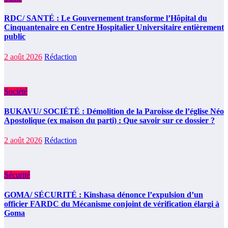
RDC/ SANTÉ : Le Gouvernement transforme l’Hôpital du
Cinquantenaire en Centre Hospitalier Universitaire entièrement
public
2 août 2026
Rédaction
Société
BUKAVU/ SOCIÉTÉ : Démolition de la Paroisse de l’église Néo
Apostolique (ex maison du parti) : Que savoir sur ce dossier ?
2 août 2026
Rédaction
Sécurité
GOMA/ SÉCURITÉ : Kinshasa dénonce l’expulsion d’un
officier FARDC du Mécanisme conjoint de vérification élargi à
Goma