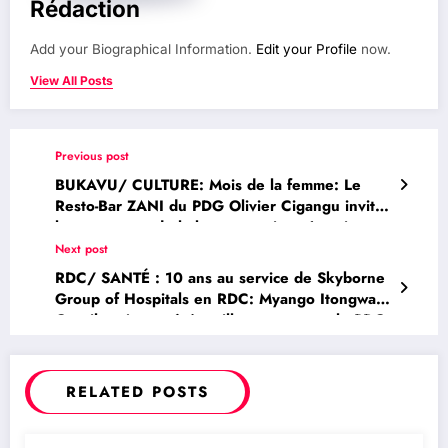
Rédaction
Add your Biographical Information.
Edit your Profile
now.
View All Posts
Previous post
BUKAVU/ CULTURE: Mois de la femme: Le
Resto-Bar ZANI du PDG Olivier Cigangu invite
les amoureux de la bonne musique à assister
au special karaoke acoustique, dénommé
Next post
« Piano Bar » dès ce Mercredi 13 Mars 2024
RDC/ SANTÉ : 10 ans au service de Skyborne
avec l’artiste Rachel Moza
Group of Hospitals en RDC: Myango Itongwa
Gentil toujours côté meilleur agent par le PDG
John Mwanzia Sila
RELATED POSTS