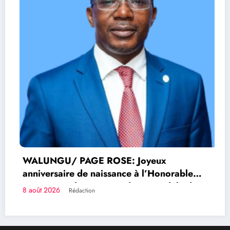
WALUNGU/ PAGE ROSE: Joyeux
anniversaire de naissance à l’Honorable
Amato Bayubasire Mirindi, un modèle de
8 août 2026
Rédaction
courage, d’intelligence et de résilience