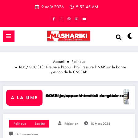
9 août 2026
5:52:46 AM
Accueil
Politique
RDC/ SOCIÉTÉ: Preuve à l’appui, l’IGF rassure l’INAP sur la bonne
gestion de la CNSSAP
pour développer le football congolais
SE: Joyeux anniversaire de naissance à l’Honorable Amato Bayubasire
RDC/ SPORT : Laetit
A LA UNE
Politique
Société
Rédaction
10 Mars 2024
0 Commentaires