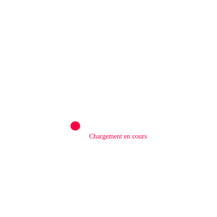
LAISSER UN COMMENTAIRE
Commentaires
Chargement en cours
Nom
E-mail