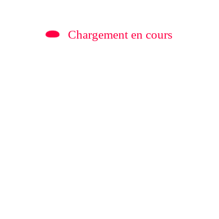
Chargement en cours
Rédaction
0
 Coupe
ÉDITORIAL | Mashariki
a FIFA
RDC
ion
1 Juillet 2026