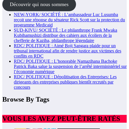
Découvrir qui nous sommes
NEW-YORK/ SOCIÉTÉ : L’ambassadeur Luc Lusumba
reçoit une réponse du sénateur Rick Scott sur la protection du
programme Medicaid
SUD-KIVU/ SOCIÉTÉ : Le philanthrope Frank Mwaka
Kubihamushizi distribue des cahiers aux écoliers de la
chefferie de Kaziba, philanthrope légendaire
RDC/ POLITIQUE : Aimé Boji Sangara plaide pour un
tribunal international afin de rendre justice aux victimes des
conflits en RDC
RDC/ POLITIQUE : L’honorable Namazihana Bachoke
Patrick Baka salue la suspension de l’arrêté interministériel sur
l’économie numérique
RDC/ POLITIQUE : Dépolitisation des Entreprises: Les
dirigeants des entreprises publiques bientôt recrutés par
concours
Browse By Tags
VOUS LES AVEZ PEUT-ÊTRE RATÉS