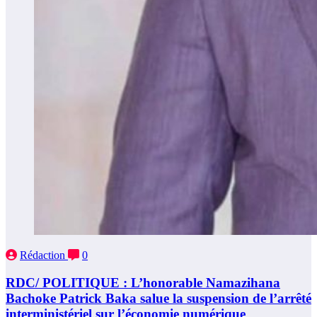
Rédaction
0
RDC/ POLITIQUE : L’honorable Namazihana
Bachoke Patrick Baka salue la suspension de l’arrêté
interministériel sur l’économie numérique