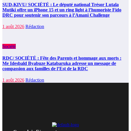
SUD-KIVU/ SOCIÉTÉ : Le député national Trésor Lutala
Mutiki offre un iPhone 15 et un ring light à l’humoriste Fido
DRC pour soutenir son parcours à l’Amani Challenge
1 août 2026
Rédaction
Société
RDC/ SOCIÉTÉ : Fête des Parents et hommage aux morts :
Me Idesbald Byabuze Katabaruka adresse un message de
compassion aux familles de l’Est de la RDC
1 août 2026
Rédaction