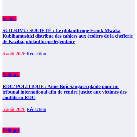
Société
SUD-KIVU/ SOCIÉTÉ : Le philanthrope Frank Mwaka
Kubihamushizi distribue des cahiers aux écoliers de la chefferie
de Kaziba, philanthrope légendaire
6 août 2026
Rédaction
Politique
RDC/ POLITIQUE : Aimé Boji Sangara plaide pour un
tribunal international afin de rendre justice aux victimes des
conflits en RDC
5 août 2026
Rédaction
Politique