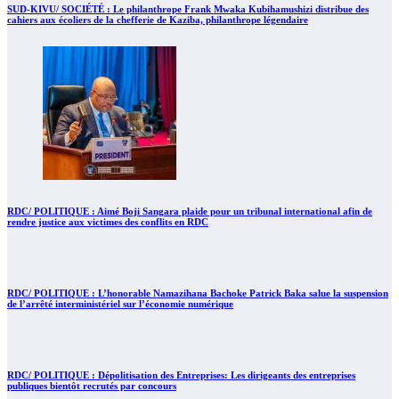
SUD-KIVU/ SOCIÉTÉ : Le philanthrope Frank Mwaka Kubihamushizi distribue des
cahiers aux écoliers de la chefferie de Kaziba, philanthrope légendaire
RDC/ POLITIQUE : Aimé Boji Sangara plaide pour un tribunal international afin de
rendre justice aux victimes des conflits en RDC
RDC/ POLITIQUE : L’honorable Namazihana Bachoke Patrick Baka salue la suspension
de l’arrêté interministériel sur l’économie numérique
RDC/ POLITIQUE : Dépolitisation des Entreprises: Les dirigeants des entreprises
publiques bientôt recrutés par concours