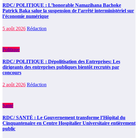
RDC/ POLITIQUE : L’honorable Namazihana Bachoke
Patrick Baka salue la suspension de l’arrêté interministériel sur
l’économie numérique
5 août 2026
Rédaction
Politique
RDC/ POLITIQUE : Dépolitisation des Entreprises: Les
dirigeants des entreprises publiques bientôt recrutés par
concours
2 août 2026
Rédaction
Santé
RDC/ SANTÉ : Le Gouvernement transforme l’Hôpital du
Cinquantenaire en Centre Hospitalier Universitaire entièrement
public