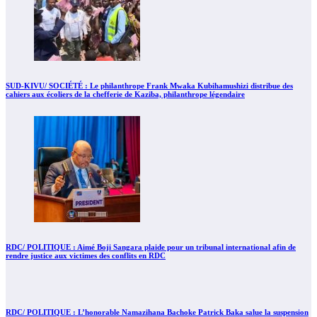
SUD-KIVU/ SOCIÉTÉ : Le philanthrope Frank Mwaka Kubihamushizi distribue des
cahiers aux écoliers de la chefferie de Kaziba, philanthrope légendaire
RDC/ POLITIQUE : Aimé Boji Sangara plaide pour un tribunal international afin de
rendre justice aux victimes des conflits en RDC
RDC/ POLITIQUE : L’honorable Namazihana Bachoke Patrick Baka salue la suspension