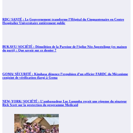
RDC/ SANTÉ : Le Gouvernement transforme l’Hôpital du Cinquantenaire en Centre
Hospitalier Universitaire entièrement public
BUKAVU/ SOCIÉTÉ : Démolition de la Paroisse de l’église Néo Apostolique (ex maison
du parti) : Que savoir sur ce dossier ?
GOMA/ SÉCURITÉ : Kinshasa dénonce l’expulsion d’un officier FARDC du Mécanisme
conjoint de vérification élargi à Goma
NEW-YORK/ SOCIÉTÉ : L’ambassadeur Luc Lusumba reçoit une réponse du sénateur
Rick Scott sur la protection du programme Medicaid