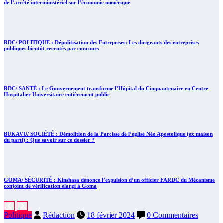
de l’arrêté interministériel sur l’économie numérique
RDC/ POLITIQUE : Dépolitisation des Entreprises: Les dirigeants des entreprises
publiques bientôt recrutés par concours
RDC/ SANTÉ : Le Gouvernement transforme l’Hôpital du Cinquantenaire en Centre
Hospitalier Universitaire entièrement public
BUKAVU/ SOCIÉTÉ : Démolition de la Paroisse de l’église Néo Apostolique (ex maison
du parti) : Que savoir sur ce dossier ?
GOMA/ SÉCURITÉ : Kinshasa dénonce l’expulsion d’un officier FARDC du Mécanisme
conjoint de vérification élargi à Goma
Politique
Rédaction
18 février 2024
0 Commentaires