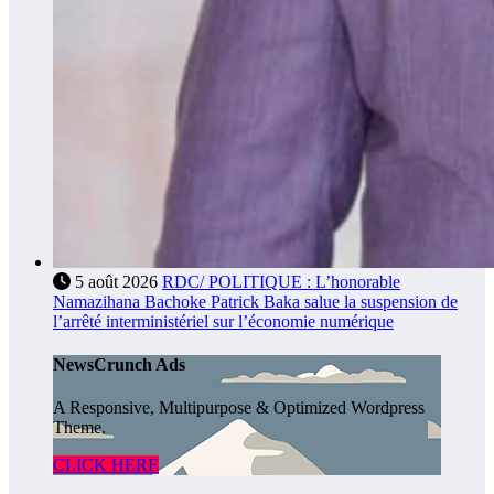
5 août 2026
RDC/ POLITIQUE : L’honorable
Namazihana Bachoke Patrick Baka salue la suspension de
l’arrêté interministériel sur l’économie numérique
NewsCrunch Ads
A Responsive, Multipurpose & Optimized Wordpress
Theme.
CLICK HERE