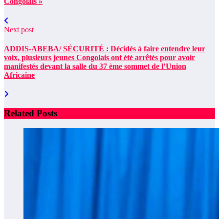
Congolais »
Next post
ADDIS-ABEBA/ SÉCURITÉ : Décidés à faire entendre leur
voix, plusieurs jeunes Congolais ont été arrêtés pour avoir
manifestés devant la salle du 37 ème sommet de l’Union
Africaine
Related Posts