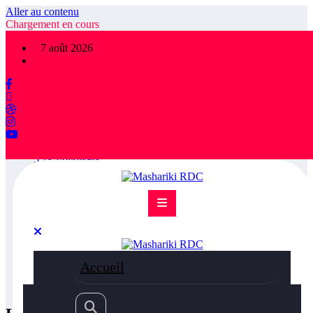
Aller au contenu
Chargement en cours
×
7 août 2026
FOLLOW US
1,475
Followers
78.9k
Followers
5.1k
Followers
36.5k
Subscribers
55k
Followers
75k
Followers
85k
Followers
Accueil
800
Followers