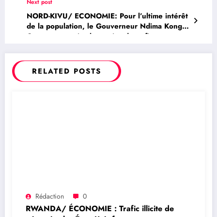
l’enrôlement de la population
Next post
NORD-KIVU/ ECONOMIE: Pour l’ultime intérêt
de la population, le Gouverneur Ndima Kongba
Constant autorise la reprise du trafic
commercial sur les axes d’approvisionnement
de Goma malgré leur occupation par les M23
(Officiel)
RELATED POSTS
Rédaction
0
RWANDA/ ÉCONOMIE : Trafic illicite de