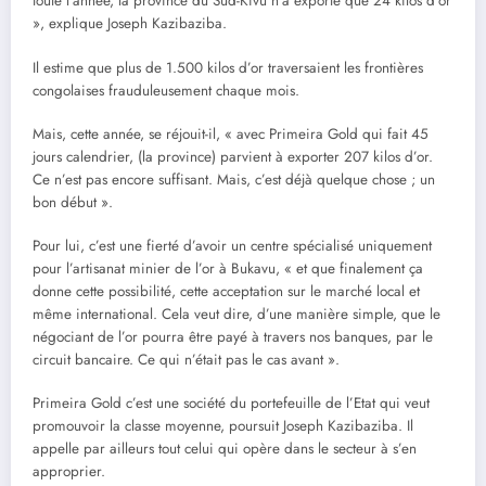
toute l’année, la province du Sud-Kivu n’a exporté que 24 kilos d’or
», explique Joseph Kazibaziba.
Il estime que plus de 1.500 kilos d’or traversaient les frontières
congolaises frauduleusement chaque mois.
Mais, cette année, se réjouit-il, « avec Primeira Gold qui fait 45
jours calendrier, (la province) parvient à exporter 207 kilos d’or.
Ce n’est pas encore suffisant. Mais, c’est déjà quelque chose ; un
bon début ».
Pour lui, c’est une fierté d’avoir un centre spécialisé uniquement
pour l’artisanat minier de l’or à Bukavu, « et que finalement ça
donne cette possibilité, cette acceptation sur le marché local et
même international. Cela veut dire, d’une manière simple, que le
négociant de l’or pourra être payé à travers nos banques, par le
circuit bancaire. Ce qui n’était pas le cas avant ».
Primeira Gold c’est une société du portefeuille de l’Etat qui veut
promouvoir la classe moyenne, poursuit Joseph Kazibaziba. Il
appelle par ailleurs tout celui qui opère dans le secteur à s’en
approprier.