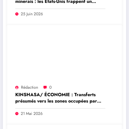
minerais : les États-Unis frappent un
réseau Rwandais lié à l’or de l’Est de la
RDC
25 Juin 2026
Rédaction
0
KINSHASA/ ÉCONOMIE : Transferts
présumés vers les zones occupées par
l’AFC/M23 : deux conseillers du
ministère des Finances et un guichet
21 Mai 2026
d’Equity Bank au cœur d’un scandale de
faux en écriture