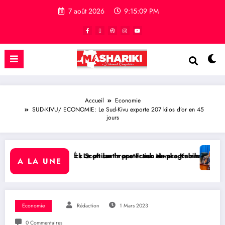
7 août 2026
9:15:10 PM
Accueil
Economie
SUD-KIVU/ ECONOMIE: Le Sud-Kivu exporte 207 kilos d’or en 45
jours
Scott sur la protection du programme Medicaid
Le philanthrope Frank Mwaka Kubihamushizi distribue des cahiers aux 
RDC/ POLITIQUE : Aimé Boj
A LA UNE
Economie
Rédaction
1 Mars 2023
0 Commentaires