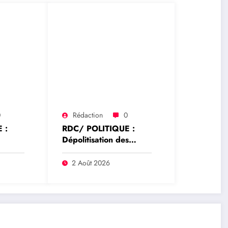
0
Rédaction
0
 :
RDC/ POLITIQUE :
Dépolitisation des
hoke
Entreprises: Les
e la
dirigeants des
2 Août 2026
rrêté
entreprises publiques
ur
bientôt recrutés par
rique
concours