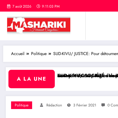
7 août 2026
9:11:04 PM
Accueil
Politique
SUD-KIVU/ JUSTICE: Pour détourneme
re le FC Les Aigles du Congo
 une réponse du sénateur Rick Scott sur la protec
IVU/ SOCIÉTÉ : Le philanthrope Frank Mwaka Kubihamus
RDC/ POL
A LA UNE
Politique
Rédaction
3 Février 2021
0 Com