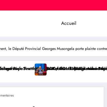
Accueil
nt, le Député Provincial Georges Musongela porte plainte contre
tion du programme Medicaid
hizi distribue des cahiers aux écoliers de la cheff
ITIQUE : Aimé Boji Sangara plaide pour un tribunal in
RDC/ POLIT
mentaires