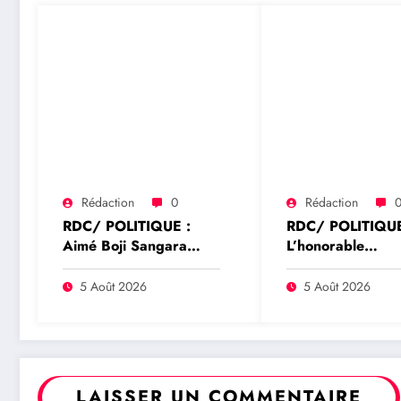
Rédaction
0
Rédaction
RDC/ POLITIQUE :
RDC/ POLITIQUE
Aimé Boji Sangara
L’honorable
plaide pour un tribunal
Namazihana Bac
international afin de
Patrick Baka salu
5 Août 2026
5 Août 2026
rendre justice aux
suspension de l’a
victimes des conflits en
interministériel s
RDC
l’économie numé
LAISSER UN COMMENTAIRE