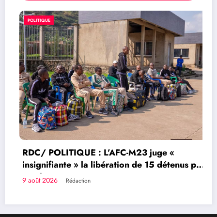
POLITIQUE
RDC/ POLITIQUE : L’AFC-M23 juge «
insignifiante » la libération de 15 détenus par
Kinshasa
9 août 2026
Rédaction