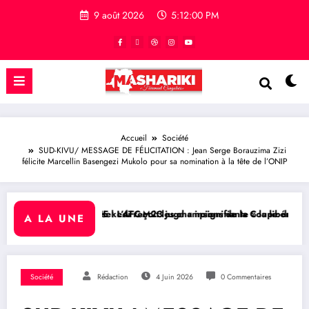
9 août 2026
5:12:01 PM
Accueil
Société
SUD-KIVU/ MESSAGE DE FÉLICITATION : Jean Serge Borauzima Zizi
félicite Marcellin Basengezi Mukolo pour sa nomination à la tête de l’ONIP
isekedi reçoit les champions de la Coupe du Congo
 : L’AFC-M23 juge « insignifiante » la libération de 15 détenus par K
RDC/ POLITIQUE : A
A LA UNE
Société
Rédaction
4 Juin 2026
0 Commentaires