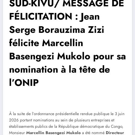
SUD-KIVU/ MESSAGE DE
FÉLICITATION : Jean
Serge Borauzima Zizi
félicite Marcellin
Basengezi Mukolo pour sa
nomination à la tête de
l’ONIP
À la suite de l’ordonnance présidentielle rendue publique le 3 juin
2026 portant nominations au sein de plusieurs entreprises et
établissements publics de la République démocratique du Congo,
Monsieur
Marcellin Basengezi Mukolo
a été nommé
Directeur