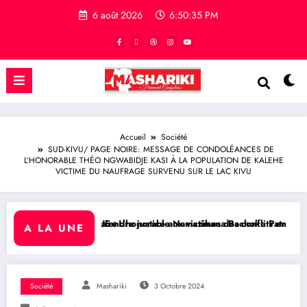
6 août 2026
6:50:36 PM
Accueil
Société
SUD-KIVU/ PAGE NOIRE: MESSAGE DE CONDOLÉANCES DE
L’HONORABLE THÉO NGWABIDJE KASI À LA POPULATION DE KALEHE
VICTIME DU NAUFRAGE SURVENU SUR LE LAC KIVU
re justice aux victimes des conflits en RDC
’honorable Namazihana Bachoke Patrick Baka salue la suspension de l’
RDC/ POLITIQUE : Dépol
A LA UNE
Société
Mashariki
3 Octobre 2024