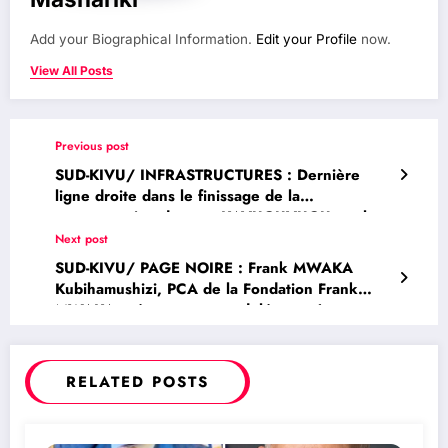
Add your Biographical Information.
Edit your Profile
now.
View All Posts
Previous post
SUD-KIVU/ INFRASTRUCTURES : Dernière
ligne droite dans le finissage de la
reconstruction du pont KAVUGUVUGU sur la
RN5
Next post
SUD-KIVU/ PAGE NOIRE : Frank MWAKA
Kubihamushizi, PCA de la Fondation Frank
MWAKA présente ses condoléances àtoutes
les familles éprouvés à la suite du naufrage
survenu sur le Lac Kivu
RELATED POSTS