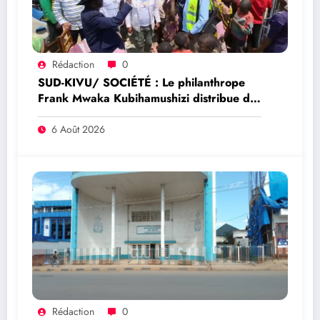
Rédaction
0
SUD-KIVU/ SOCIÉTÉ : Le philanthrope
Frank Mwaka Kubihamushizi distribue des
cahiers aux écoliers de la chefferie de
Kaziba, philanthrope légendaire
6 Août 2026
Rédaction
0