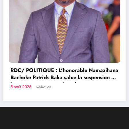
RDC/ POLITIQUE : Dépolitisati
Entreprises: Les dirigeants des e
publiques bientôt recrutés par c
2 août 2026
Rédaction
e Namazihana
suspension de
conomie