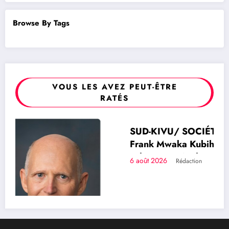
Browse By Tags
VOUS LES AVEZ PEUT-ÊTRE
RATÉS
SUD-KIVU/ SOCIÉTÉ : Le philanthrope
SOCIÉTÉ
Frank Mwaka Kubihamushizi distribue des
cahiers aux écoliers de la chefferie de
6 août 2026
Rédaction
Kaziba, philanthrope légendaire