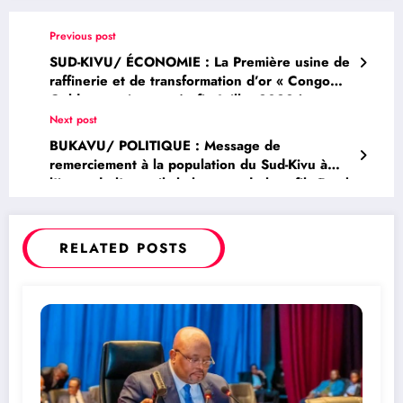
Previous post
SUD-KIVU/ ÉCONOMIE : La Première usine de
raffinerie et de transformation d’or « Congo
Gold » sera inaugurée fin Juillet 2023 à
Bukavu par le Ministre de l’industrie
Next post
BUKAVU/ POLITIQUE : Message de
remerciement à la population du Sud-Kivu à
l’issue de l’accueil chaleureux de leur fils Frank
Mwaka à l’occasion de son arrivée à Bukavu
RELATED POSTS