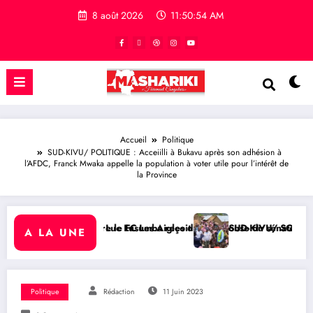
8 août 2026
11:50:55 AM
Accueil
Politique
SUD-KIVU/ POLITIQUE : Acceiilli à Bukavu après son adhésion à
l’AFDC, Franck Mwaka appelle la population à voter utile pour l’intérêt de
la Province
gles du Congo
it une réponse du sénateur Rick Scott sur la protection du program
SUD-KIVU/ SOCIÉTÉ : Le philanthrope Frank Mwaka Kubihamu
A LA UNE
Politique
Rédaction
11 Juin 2023