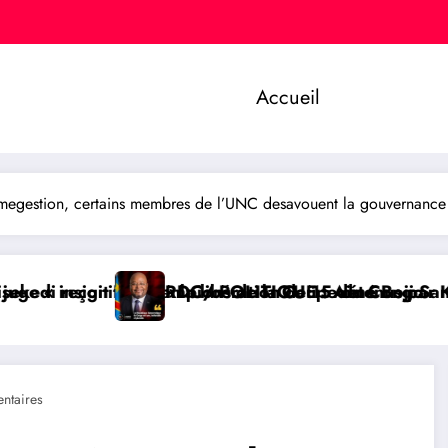
Accueil
egestion, certains membres de l’UNC desavouent la gouvernanc
de la Coupe du Congo
tion de 15 détenus par Kinshasa
TIQUE : Aimé Boji Sangara, une voix forte au service 
BUKAVU/ SOCI
ntaires