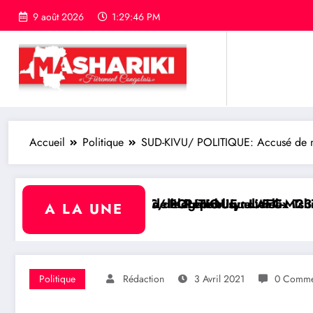
9 août 2026
1:29:47 PM
Accueil
Politique
SUD-KIVU/ POLITIQUE: Accusé de m
élégation syndicale
République : Félix Tshisekedi reçoit les champions 
LITIQUE : L’AFC-M23 juge « insignifiante » la libéra
RDC/ POLI
A LA UNE
Politique
Rédaction
3 Avril 2021
0 Comme