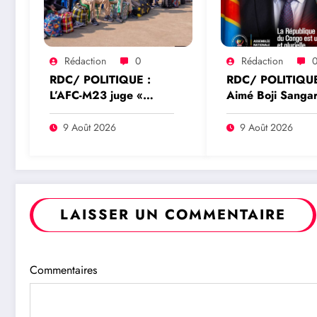
Rédaction
0
Rédaction
RDC/ POLITIQUE :
RDC/ POLITIQUE
L’AFC-M23 juge «
Aimé Boji Sangar
insignifiante » la
voix forte au ser
libération de 15
l’unité et de la
9 Août 2026
9 Août 2026
détenus par Kinshasa
République
LAISSER UN COMMENTAIRE
Commentaires