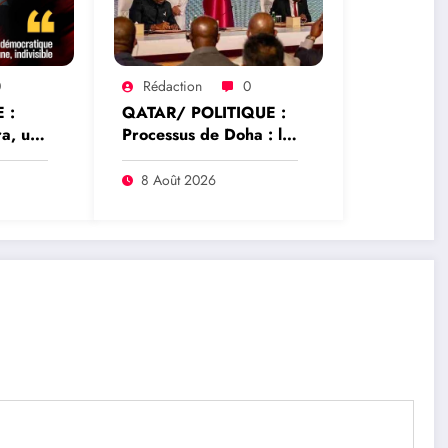
0
Rédaction
0
 :
QATAR/ POLITIQUE :
a, une
Processus de Doha : le
vice de
Qatar salue la
libération de 15
8 Août 2026
détenus et leur
transfert à l’AFC/M23