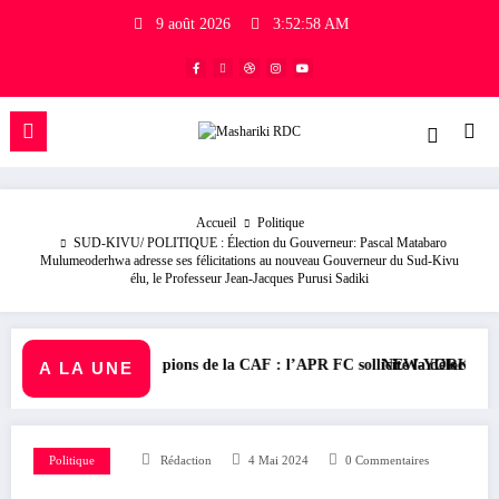
9 août 2026
3:52:59 AM
Accueil
Politique
SUD-KIVU/ POLITIQUE : Élection du Gouverneur: Pascal Matabaro
Mulumeoderhwa adresse ses félicitations au nouveau Gouverneur du Sud-Kivu
élu, le Professeur Jean-Jacques Purusi Sadiki
champions de la CAF : l’APR FC sollicite la délocalisation de son matc
NEW-YORK/ SOCIÉTÉ : L’ambassa
A LA UNE
Politique
Rédaction
4 Mai 2024
0 Commentaires