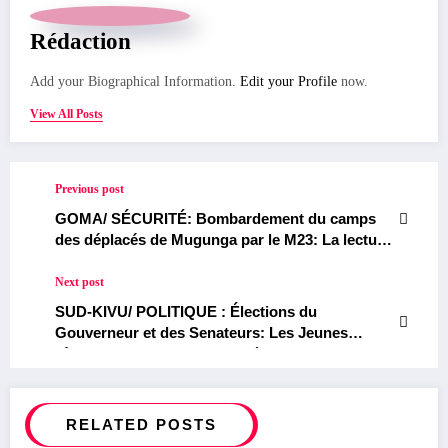
Rédaction
Add your Biographical Information.
Edit your Profile
now.
View All Posts
Previous post
GOMA/ SÉCURITÉ: Bombardement du camps
des déplacés de Mugunga par le M23: La lecture
faite par le FARDC et compassion de Madame
Judith Tuluka Siminwa
Next post
SUD-KIVU/ POLITIQUE : Élections du
Gouverneur et des Senateurs: Les Jeunes
révolutionnaires s’engagent à soutenir le
nouveau gouvernement Provincial
(Coordination)
RELATED POSTS