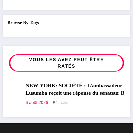
Browse By Tags
VOUS LES AVEZ PEUT-ÊTRE
RATÉS
SOCIÉTÉ
NEW-YORK/ SOCIÉTÉ : L’ambassadeur Luc
Lusumba reçoit une réponse du sénateur Rick
Scott sur la protection du programme Medicaid
6 août 2026
Rédaction