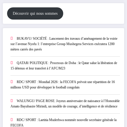
Découvrir qui nous sommes
BUKAVU/ SOCIÉTÉ : Lancement des travaux d’aménagement de la voirie
sur l’avenue Nyofu 1: l’entreprise Group Mushegera Services exécutera 1200
mètres carrés des pavés
QATAR/ POLITIQUE : Processus de Doha : le Qatar salue la libération de
15 détenus et leur transfert à l’AFC/M23
RDC/ SPORT : Mondial 2026 : la FECOFA prévoit une répartition de 16
millions USD pour développer le football congolais
WALUNGU/ PAGE ROSE: Joyeux anniversaire de naissance à l’Honorable
Amato Bayubasire Mirindi, un modèle de courage, d’intelligence et de résilience
RDC/ SPORT : Laetitia Muderhwa nommée nouvelle secrétaire générale la
FECOFA