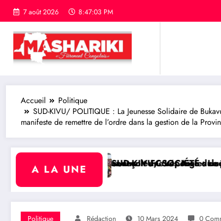
7 août 2026
8:47:04 PM
Accueil
Politique
SUD-KIVU/ POLITIQUE : La Jeunesse Solidaire de Bukavu, 
manifeste de remettre de l’ordre dans la gestion de la Provi
ontre le FC Les Aigles du Congo
çoit une réponse du sénateur Rick Scott sur la pro
UD-KIVU/ SOCIÉTÉ : Le philanthrope Frank Mwaka Kubih
RDC/
A LA UNE
Politique
Rédaction
10 Mars 2024
0 Comm