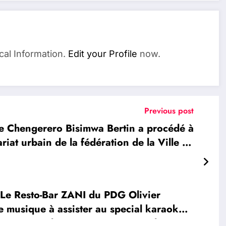
cal Information.
Edit your Profile
now.
Previous post
 Chengerero Bisimwa Bertin a procédé à
iat urbain de la fédération de la Ville de
Goma
e Resto-Bar ZANI du PDG Olivier
 musique à assister au special karaoke
ce Mercredi 13 Mars 2024 avec l’artiste