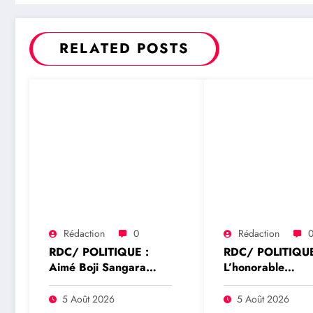
Rachel Moza
RELATED POSTS
Rédaction
0
Rédaction
RDC/ POLITIQUE :
RDC/ POLITIQUE
Aimé Boji Sangara
L’honorable
plaide pour un tribunal
Namazihana Bac
international afin de
Patrick Baka salu
5 Août 2026
5 Août 2026