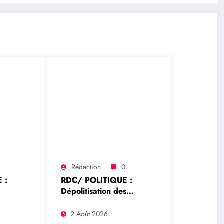
0
Rédaction
0
 :
RDC/ POLITIQUE :
Dépolitisation des
hoke
Entreprises: Les
e la
dirigeants des
2 Août 2026