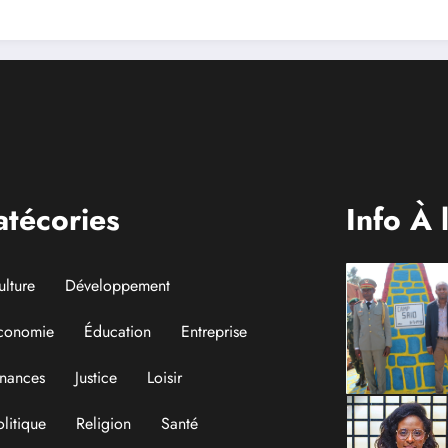
atécories
Info À 
ulture
Développement
conomie
Éducation
Entreprise
inances
Justice
Loisir
olitique
Religion
Santé