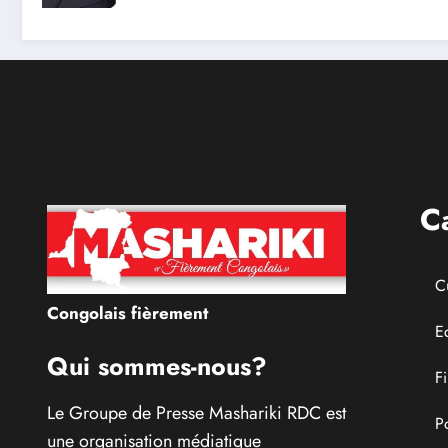
distribue des cahiers
aux écoliers de la
chefferie de Kaziba,
philanthrope
légendaire
C
C
Congolais fièrement
E
Qui sommes-nous?
F
Le Groupe de Presse Mashariki RDC est
P
une organisation médiatique