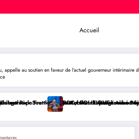
Accueil
appelle au soutien en faveur de l’actuel gouverneur intérimaire 
nce
tection du programme Medicaid
amushizi distribue des cahiers aux écoliers de la ch
 POLITIQUE : Aimé Boji Sangara plaide pour un tribuna
RDC/ PO
entaires