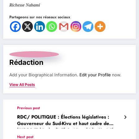
Richesse Nabami
Partageons sur nos réseaux sociaux
Rédaction
Add your Biographical Information.
Edit your Profile
now.
View All Posts
Previous post
RDC/ POLITIQUE : Élections législatives :
Gouverneur du Sud-Kivu et haut cadre de
l’UDPS/Tshisekedi, Théo Ngwabidje Kasi élu et
proclamé député national d’Idjwi: Les jeunes
Next post