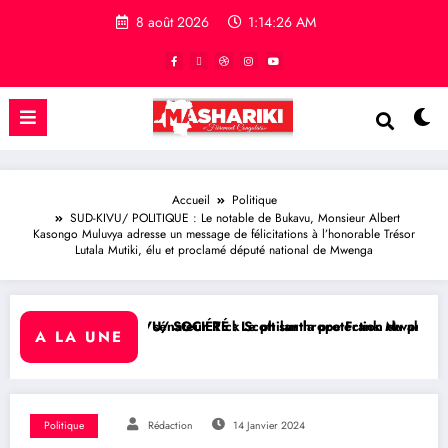
8 août 2026
1:14:27 AM
Accueil
Politique
SUD-KIVU/ POLITIQUE : Le notable de Bukavu, Monsieur Albert
Kasongo Muluvya adresse un message de félicitations à l’honorable Trésor
Lutala Mutiki, élu et proclamé député national de Mwenga
u sénateur Rick Scott sur la protection du programme Medicaid
KIVU/ SOCIÉTÉ : Le philanthrope Frank Mwaka Kubihamushizi distribue 
RDC/ POL
A LA UNE
Politique
Rédaction
14 Janvier 2024