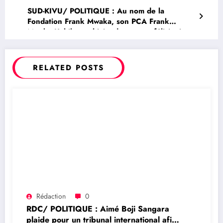
révolutionnaires lui présentent leurs sincères
SUD-KIVU/ POLITIQUE : Au nom de la
félicitations
Fondation Frank Mwaka, son PCA Frank
Mwaka Kubihamushizi, adresse ses félicitations
à l’honorable Modeste Bahati Lukwebo pour sa
brillante élection comme député national de la
Ville de Bukavu
RELATED POSTS
Rédaction
0
RDC/ POLITIQUE : Aimé Boji Sangara
plaide pour un tribunal international afin