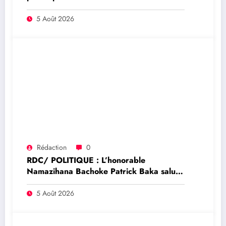
de rendre justice aux victimes des conflits
en RDC
5 Août 2026
Rédaction
0
RDC/ POLITIQUE : L’honorable
Namazihana Bachoke Patrick Baka salue
la suspension de l’arrêté interministériel
sur l’économie numérique
5 Août 2026