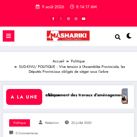
9 août 2026
8:14:18 AM
Accueil
Politique
SUD-KIVU/ POLITIQUE : Vive tension à l’Assemblée Provinciale, les
Députés Provinciaux obligés de siéger sous l’arbre
t des travaux d’aménagement de la voirie sur l’avenue Nyofu 1: l’e
QATAR/ POLITIQUE : Processus d
A LA UNE
Politique
Rédaction
20 Juillet 2020
0 Commentaires