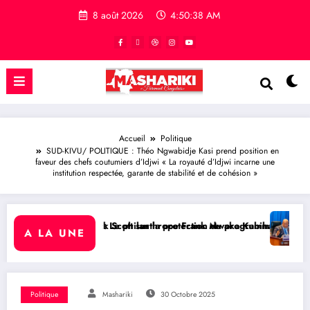
8 août 2026
4:50:39 AM
Accueil
Politique
SUD-KIVU/ POLITIQUE : Théo Ngwabidje Kasi prend position en
faveur des chefs coutumiers d’Idjwi « La royauté d’Idjwi incarne une
institution respectée, garante de stabilité et de cohésion »
 Scott sur la protection du programme Medicaid
 Le philanthrope Frank Mwaka Kubihamushizi distribue des cahiers aux
RDC/ POLITIQUE : Aimé Bo
A LA UNE
Politique
Mashariki
30 Octobre 2025