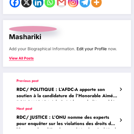
Mashariki
Add your Biographical Information.
Edit your Profile
now.
View All Posts
Previous post
RDC/ POLITIQUE : L’AFDC-A apporte son
soutien à la candidature de l’Honorable Aimé
BOJI SANGARA à la Présidence de l’Assemblée
nationale
Next post
RDC/ JUSTICE : L’ONU nomme des experts
pour enquêter sur les violations des droits de
l’homme dans l’Est du pays ( Nord et Sud-Kivu)