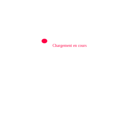
Mashariki
0
NORD-KIVU/ PAGE NOIRE: Décès de Mgr
Faustin Ngabu, évêque émérite de Goma
26 Octobre 2025
Chargement en cours
LAISSER UN COMMENTAIRE
Commentaires