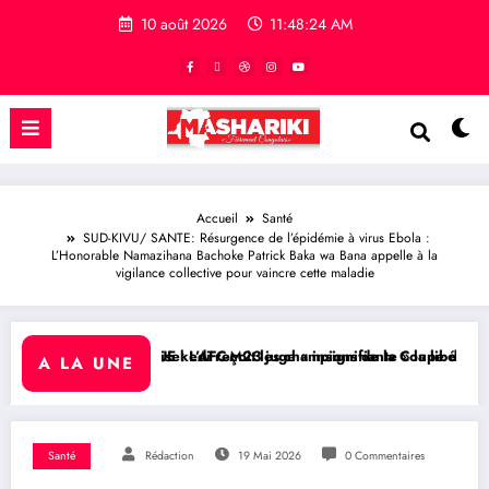
10 août 2026
11:48:25 AM
Accueil
Santé
SUD-KIVU/ SANTE: Résurgence de l’épidémie à virus Ebola :
L’Honorable Namazihana Bachoke Patrick Baka wa Bana appelle à la
vigilance collective pour vaincre cette maladie
kedi reçoit les champions de la Coupe du Congo
L’AFC-M23 juge « insignifiante » la libération de 15 détenus par Kinsh
RDC/ POLITIQUE : Aimé
A LA UNE
Santé
Rédaction
19 Mai 2026
0 Commentaires