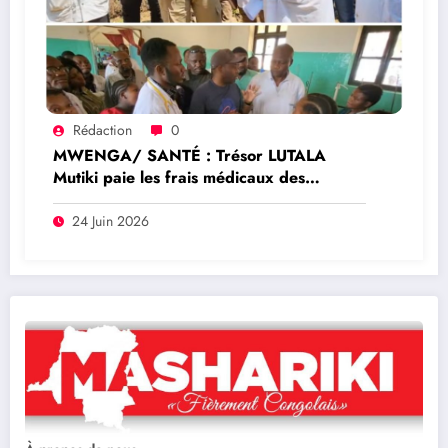
Rédaction
0
MWENGA/ SANTÉ : Trésor LUTALA
Mutiki paie les frais médicaux des
mamans césarisées et dote l’Hôpital
Général de Kamituga en médicaments
24 Juin 2026