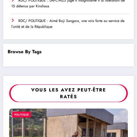
RDC/ POLITIQUE : L’AFC-M23 juge « insignifiante » la libération de
15 détenus par Kinshasa
RDC/ POLITIQUE : Aimé Boji Sangara, une voix forte au service de
l’unité et de la République
Browse By Tags
VOUS LES AVEZ PEUT-ÊTRE
RATÉS
RDC/ POLITIQUE : Aimé Boji Sa
POLITIQUE
voix forte au service de l’unité e
République
9 août 2026
Rédaction