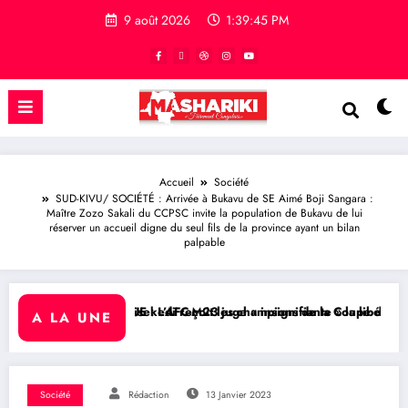
9 août 2026
1:39:46 PM
Accueil
Société
SUD-KIVU/ SOCIÉTÉ : Arrivée à Bukavu de SE Aimé Boji Sangara :
Maître Zozo Sakali du CCPSC invite la population de Bukavu de lui
réserver un accueil digne du seul fils de la province ayant un bilan
palpable
sekedi reçoit les champions de la Coupe du Congo
 L’AFC-M23 juge « insignifiante » la libération de 15 détenus par Kin
RDC/ POLITIQUE : Ai
A LA UNE
Société
Rédaction
13 Janvier 2023