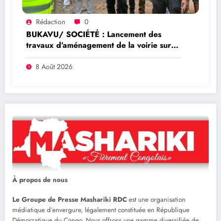
Rédaction
0
BUKAVU/ SOCIÉTÉ : Lancement des
travaux d’aménagement de la voirie sur
l’avenue Nyofu 1: l’entreprise Group
Mushegera Services exécutera 1200
8 Août 2026
mètres carrés des pavés
À propos de nous
Le Groupe de Presse Mashariki RDC
est une organisation
médiatique d’envergure, légalement constituée en République
Démocratique du Congo. Nous offrons une gamme diversifiée de