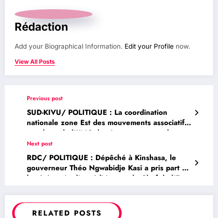
Rédaction
Add your Biographical Information.
Edit your Profile
now.
View All Posts
Previous post
SUD-KIVU/ POLITIQUE : La coordination
nationale zone Est des mouvements associatifs
membres de l’UNC de réserver un grand
acceuil à SE Aimé Boji Sangara à Bukavu (
Next post
Communiqué)
RDC/ POLITIQUE : Dépêché à Kinshasa, le
gouverneur Théo Ngwabidje Kasi a pris part à
la cérémonie d’expédition par le Chef de l’Etat
Félix Antoine Tshisekedi du premier lingot d’or
équitable de la RDC vers les Emirats Arabes
Unis
RELATED POSTS