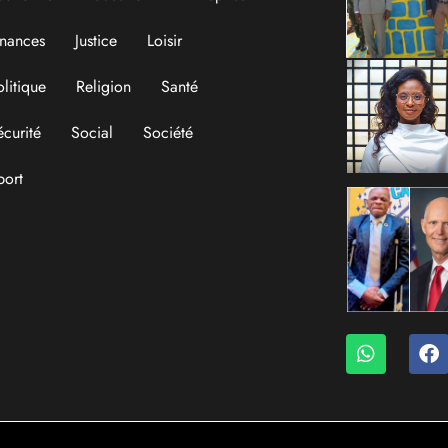
ulture
Développement
conomie
Éducation
Entreprise
inances
Justice
Loisir
olitique
Religion
Santé
écurité
Social
Société
port