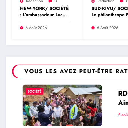
Rédaction
0
Rédaction
NEW-YORK/ SOCIÉTÉ
SUD-KIVU/ SOCI
: L’ambassadeur Luc
Le philanthrope 
Lusumba reçoit une
Mwaka Kubihamu
réponse du sénateur
distribue des cah
6 Août 2026
6 Août 2026
Rick Scott sur la
aux écoliers de l
protection du
chefferie de Kaz
programme Medicaid
philanthrope
légendaire
VOUS LES AVEZ PEUT-ÊTRE RA
RDC/ POLITIQUE :
POLITIQUE
Aimé Boji Sangara
plaide pour un trib
Rédaction
5 août 2026
international afin d