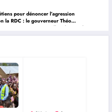
iens pour dénoncer l’agression
ion la RDC : le gouverneur Théo
is Xavier Maroyi appellent la population