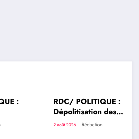
RDC/ POLITIQUE :
POLITIQUE
SANTÉ
épolitisation des
ntreprises: Les
Rédaction
 août 2026
irigeants des