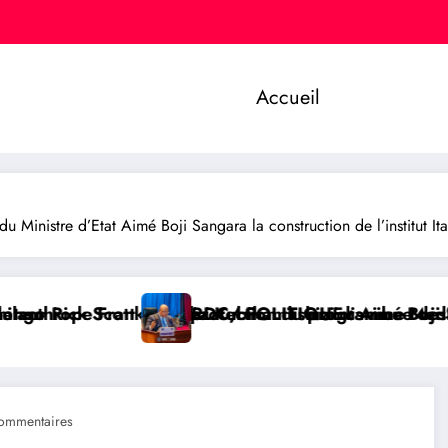
Accueil
nistre d’Etat Aimé Boji Sangara la construction de l’institut Ita
ction du programme Medicaid
ushizi distribue des cahiers aux écoliers de la chef
OLITIQUE : Aimé Boji Sangara plaide pour un tribunal 
RDC/ POL
ommentaires