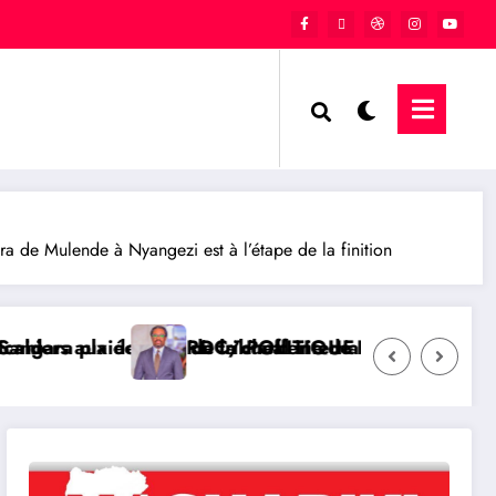
ra de Mulende à Nyangezi est à l’étape de la finition
ferie de Kaziba, philanthrope légendaire
international afin de rendre justice aux victimes des
ITIQUE : L’honorable Namazihana Bachoke Patrick Baka
RDC/ POLITI