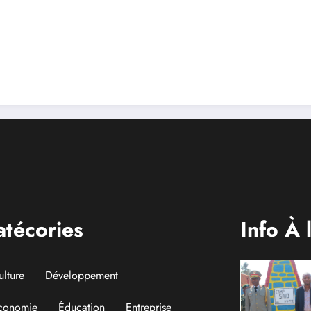
suspension de l’arrêté
e
s en
interministériel sur
b
l’économie numérique
c
atécories
Info À 