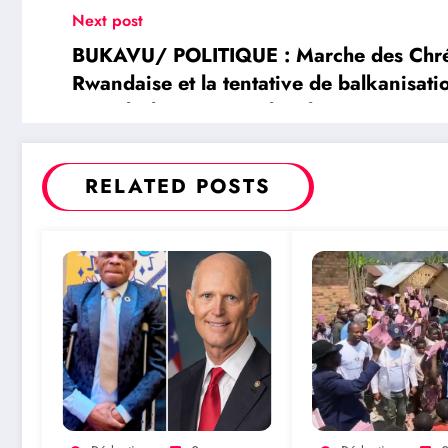
Next post
BUKAVU/ POLITIQUE : Marche des Chrét
Rwandaise et la tentative de balkanisat
Ngwabidje ainsi que l’archevêque Franço
à l’unité
RELATED POSTS