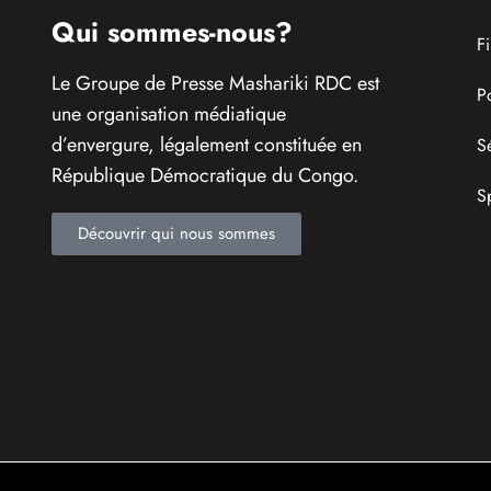
C
Congolais fièrement
E
Qui sommes-nous?
F
Le Groupe de Presse Mashariki RDC est
P
une organisation médiatique
d’envergure, légalement constituée en
S
République Démocratique du Congo.
S
Découvrir qui nous sommes