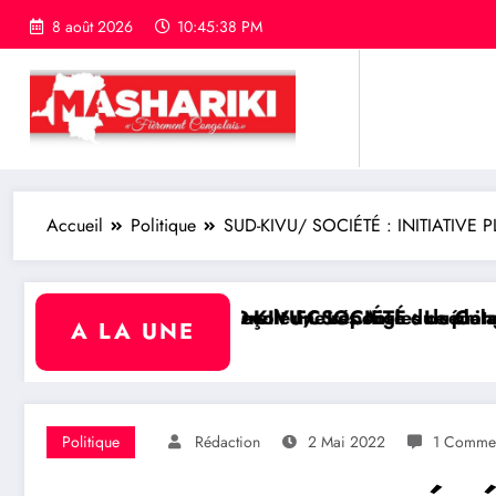
8 août 2026
10:45:40 PM
Accueil
Politique
SUD-KIVU/ SOCIÉTÉ : INITIATIVE PLU
ck Scott sur la protection du programme Medicaid
e Frank Mwaka Kubihamushizi distribue des cahiers a
A LA UNE
RDC/ POLITIQUE : Aimé Boji Sangara pl
Politique
Rédaction
2 Mai 2022
1 Commen