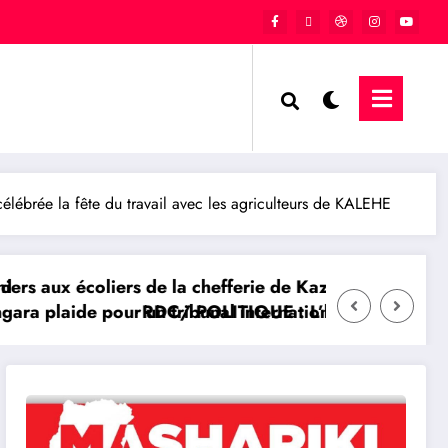
brée la fête du travail avec les agriculteurs de KALEHE
légendaire
stice aux victimes des conflits en RDC
 Bachoke Patrick Baka salue la suspension de l’arrê
RDC/ POLITIQUE : Dépolitisation des Entrep