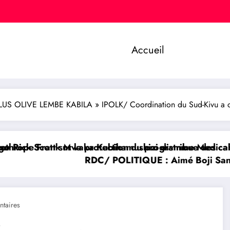
Accueil
S OLIVE LEMBE KABILA » IPOLK/ Coordination du Sud-Kivu a célé
ux écoliers de la chefferie de Kaziba, philanthrope 
aide pour un tribunal international afin de rendre ju
RDC/ POLITIQUE : L’honorable Namazihana
taires