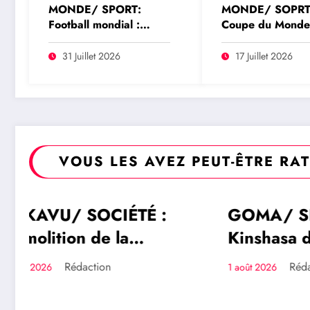
MONDE/ SPORT:
MONDE/ SOPRT
Football mondial :
Coupe du Mond
l’UEFA menace de
: la FIFA official
boycotter les
édition historique
31 Juillet 2026
17 Juillet 2026
compétitions de la FIFA
trois continents
en cas de privatisation
de la Coupe du monde
VOUS LES AVEZ PEUT-ÊTRE RA
GOMA/ SÉCURITÉ :
SUD-K
SÉCURITÉ
SOCIÉTÉ
Kinshasa dénonce
Le dép
l’expulsion d’un officier
Trésor
Rédaction
1 août 2026
1 août 2026
FARDC du Mécanisme
offre 
conjoint de vérification
un rin