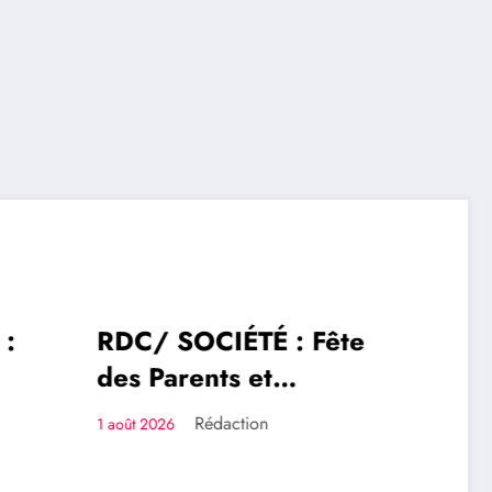
Fête
SOCIÉTÉ
ts :
buze
sse un