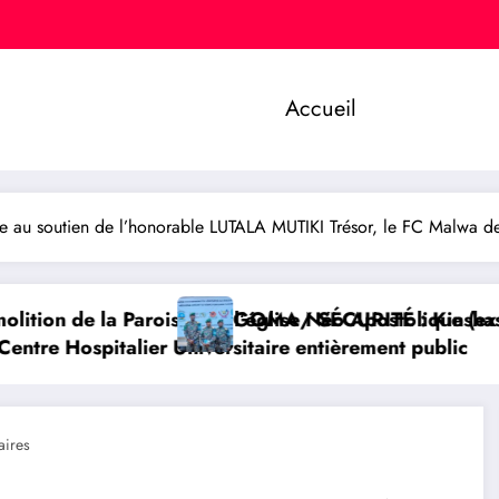
Accueil
 au soutien de l’honorable LUTALA MUTIKI Trésor, le FC Malwa d
tolique (ex maison du parti) : Que savoir sur ce dos
É : Kinshasa dénonce l’expulsion d’un officier FARD
NEW-YORK/ SOCIÉT
ment public
ires