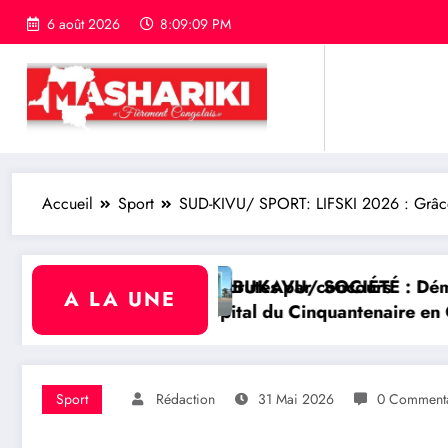
6 août 2026
8:09:10 PM
Accueil
Sport
SUD-KIVU/ SPORT: LIFSKI 2026 : Grâce
oncours
IÉTÉ : Démolition de la Paroisse de l’église Néo Apos
GOMA/ SÉCURIT
A LA UNE
tenaire en Centre Hospitalier Universitaire entière
Sport
Rédaction
31 Mai 2026
0 Commenta