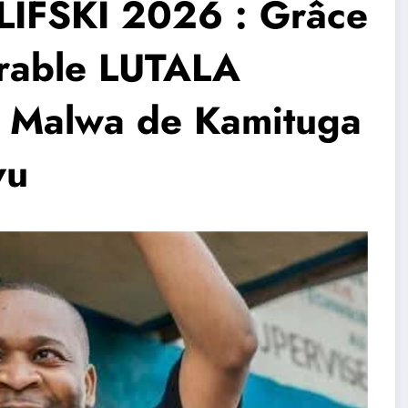
IFSKI 2026 : Grâce
orable LUTALA
C Malwa de Kamituga
vu