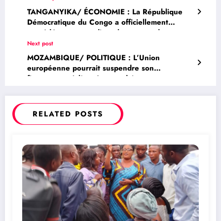
TANGANYIKA/ ÉCONOMIE : La République
Démocratique du Congo a officiellement
procédé, ce mercredi, au lancement de sa
toute première raffinerie pilote d’or à Kalemie,
Next post
dans la province du Tanganyika.
MOZAMBIQUE/ POLITIQUE : L’Union
européenne pourrait suspendre son
financement à l’armée rwandaise au
Mozambique
RELATED POSTS