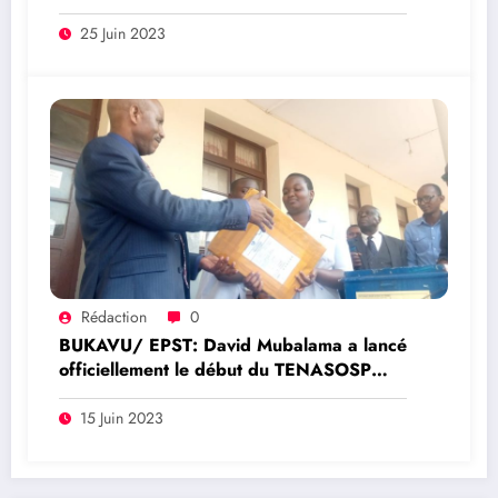
Kishibagaya souhaite bonne chance à tous
les finalistes des écoles de Bukavu
25 Juin 2023
Rédaction
0
BUKAVU/ EPST: David Mubalama a lancé
officiellement le début du TENASOSP
dans la Province éducationelle du Sud-
Kivu
15 Juin 2023