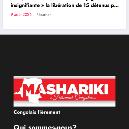
insignifiante » la libération de 15 détenus par
Kinshasa
9 août 2026
Rédaction
Congolais fièrement
Qui sommes-nous?