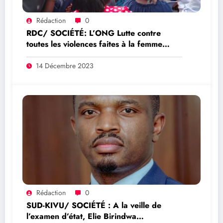
Rédaction
0
RDC/ SOCIÉTÉ: L’ONG Lutte contre
toutes les violences faites à la femme
(LCVF/ONGDH) a entamée la tournée de
sensibilisation sur l’éducation civique et
14 Décembre 2023
électorale à travers plusieurs Provinces
du pays
Rédaction
0
SUD-KIVU/ SOCIÉTÉ : A la veille de
l’examen d’état, Elie Birindwa