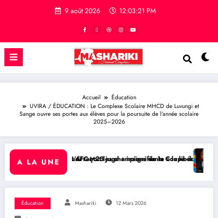
9 août 2026
12:03:22 PM
Accueil
Éducation
UVIRA / ÉDUCATION : Le Complexe Scolaire MHCD de Luvungi et
Sange ouvre ses portes aux élèves pour la poursuite de l’année scolaire
2025–2026
t les champions de la Coupe du Congo
uge « insignifiante » la libération de 15 détenus par Kinshasa
RDC/ POLITIQUE : Aimé Boji Sang
A LA UNE
Éducation
Mashariki
12 Mars 2026