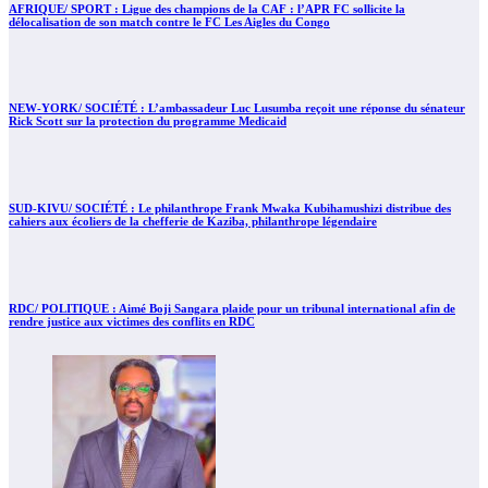
AFRIQUE/ SPORT : Ligue des champions de la CAF : l’APR FC sollicite la
délocalisation de son match contre le FC Les Aigles du Congo
NEW-YORK/ SOCIÉTÉ : L’ambassadeur Luc Lusumba reçoit une réponse du sénateur
Rick Scott sur la protection du programme Medicaid
SUD-KIVU/ SOCIÉTÉ : Le philanthrope Frank Mwaka Kubihamushizi distribue des
cahiers aux écoliers de la chefferie de Kaziba, philanthrope légendaire
RDC/ POLITIQUE : Aimé Boji Sangara plaide pour un tribunal international afin de
rendre justice aux victimes des conflits en RDC