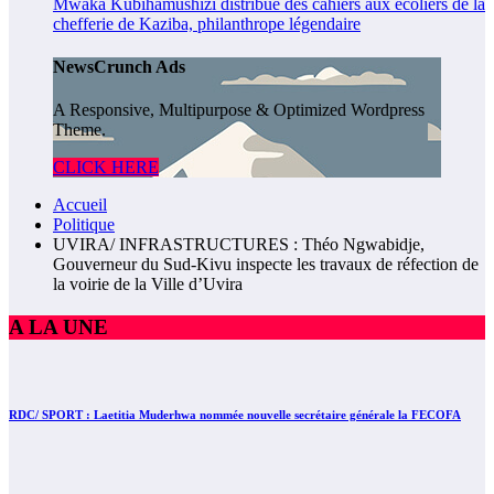
Mwaka Kubihamushizi distribue des cahiers aux écoliers de la
chefferie de Kaziba, philanthrope légendaire
NewsCrunch Ads
A Responsive, Multipurpose & Optimized Wordpress
Theme.
CLICK HERE
Accueil
Politique
UVIRA/ INFRASTRUCTURES : Théo Ngwabidje,
Gouverneur du Sud-Kivu inspecte les travaux de réfection de
la voirie de la Ville d’Uvira
A LA UNE
RDC/ SPORT : Laetitia Muderhwa nommée nouvelle secrétaire générale la FECOFA