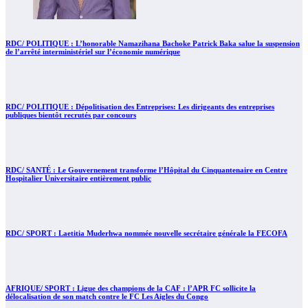
RDC/ POLITIQUE : L’honorable Namazihana Bachoke Patrick Baka salue la suspension
de l’arrêté interministériel sur l’économie numérique
RDC/ POLITIQUE : Dépolitisation des Entreprises: Les dirigeants des entreprises
publiques bientôt recrutés par concours
RDC/ SANTÉ : Le Gouvernement transforme l’Hôpital du Cinquantenaire en Centre
Hospitalier Universitaire entièrement public
RDC/ SPORT : Laetitia Muderhwa nommée nouvelle secrétaire générale la FECOFA
AFRIQUE/ SPORT : Ligue des champions de la CAF : l’APR FC sollicite la
délocalisation de son match contre le FC Les Aigles du Congo