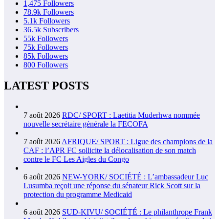
1,475
Followers
78.9k
Followers
5.1k
Followers
36.5k
Subscribers
55k
Followers
75k
Followers
85k
Followers
800
Followers
LATEST POSTS
7 août 2026
RDC/ SPORT : Laetitia Muderhwa nommée
nouvelle secrétaire générale la FECOFA
7 août 2026
AFRIQUE/ SPORT : Ligue des champions de la
CAF : l’APR FC sollicite la délocalisation de son match
contre le FC Les Aigles du Congo
6 août 2026
NEW-YORK/ SOCIÉTÉ : L’ambassadeur Luc
Lusumba reçoit une réponse du sénateur Rick Scott sur la
protection du programme Medicaid
6 août 2026
SUD-KIVU/ SOCIÉTÉ : Le philanthrope Frank