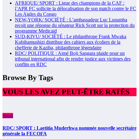
AFRIQUE/ SPORT : Ligue des champions de la CAF :
l’APR FC sollicite la délocalisation de son match contre le FC
Les Aigles du Congo
NEW-YORK/ SOCIÉTÉ : L’ambassadeur Luc Lusumba
reçoit une réponse du sénateur Rick Scott sur la protection du
programme Medicaid
SUD-KIVU/ SOCIÉTÉ : Le philanthrope Frank Mwaka
Kubihamushizi distribue des cahiers aux écoliers de la
chefferie de Kaziba, philanthrope légendaire
RDC/ POLITIQUE : Aimé Boji Sangara plaide pour un
tribunal international afin de rendre justice aux victimes des
conflits en RDC
Browse By Tags
VOUS LES AVEZ PEUT-ÊTRE RATÉS
Sport
RDC/ SPORT : Laetitia Muderhwa nommée nouvelle secrétaire
générale la FECOFA