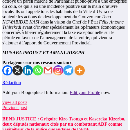
octroyé un pareil marché de Partenariat public-privé à une entreprise
du coin, ce qui a eu une incidence positive sur la main d’œuvre
locale. Ils ont appelé tous les habitants de la Ville d’Uvira de
soutenir les actions de développement du Gouverneur
Théo
NGWABIDJE KASI
dans la vision du Chef de l’État
Félix Antoine
Tshisekedi
avant d’inviter spécialement les opérateurs économiques
concernés à libérer régulièrement la taxe exceptionnelle sur le
pétrole en faveur de l’aménagement de la voirie, qui viendra
s’ajouter à l’apport du Gouvernement Provincial.
MUSABA PROUST ET AMANI JOSEPH
Partageons sur nos réseaux sociaux
Rédaction
Add your Biographical Information.
Edit your Profile
now.
view all posts
Previous post
BENI/ JUSTICE : Grégoire Kiro Tsongo et Kasereka Kizerbo,
deux députés nationaux cités par un combattant ADF comme
ravitailleur de la milice ougandaise de l’ADF