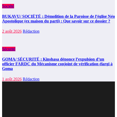
Société
BUKAVU/ SOCIÉTÉ : Démolition de la Paroisse de l’église Néo
Apostolique (ex maison du parti) : Que savoir sur ce dossier ?
2 août 2026
Rédaction
Sécurité
GOMA/ SÉCURITÉ : Kinshasa dénonce l’expulsion d’un
officier FARDC du Mécanisme conjoint de vérification élargi à
Goma
1 août 2026
Rédaction