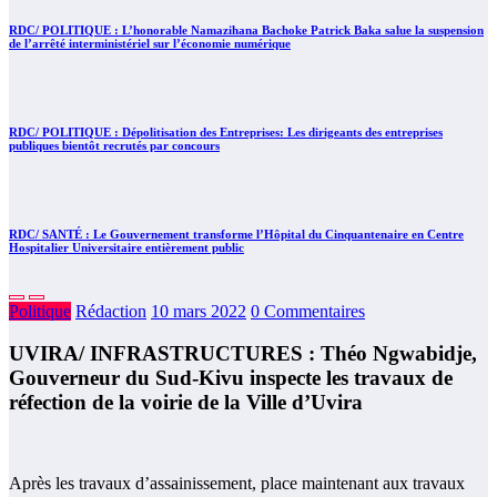
RDC/ POLITIQUE : L’honorable Namazihana Bachoke Patrick Baka salue la suspension
de l’arrêté interministériel sur l’économie numérique
RDC/ POLITIQUE : Dépolitisation des Entreprises: Les dirigeants des entreprises
publiques bientôt recrutés par concours
RDC/ SANTÉ : Le Gouvernement transforme l’Hôpital du Cinquantenaire en Centre
Hospitalier Universitaire entièrement public
Politique
Rédaction
10 mars 2022
0 Commentaires
UVIRA/ INFRASTRUCTURES : Théo Ngwabidje,
Gouverneur du Sud-Kivu inspecte les travaux de
réfection de la voirie de la Ville d’Uvira
Après les travaux d’assainissement, place maintenant aux travaux