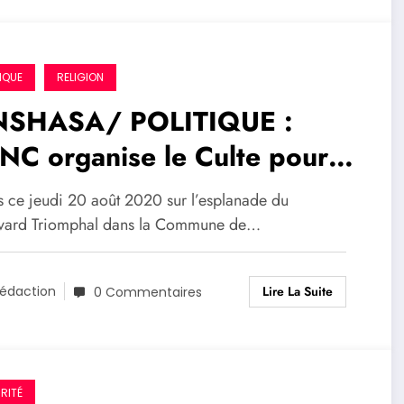
IQUE
RELIGION
NSHASA/ POLITIQUE :
NC organise le Culte pour
lorer la Miséricorde en
s ce jeudi 20 août 2020 sur l’esplanade du
eur de Vital Kamerhe
vard Triomphal dans la Commune de…
Lire La Suite
édaction
0 Commentaires
RITÉ