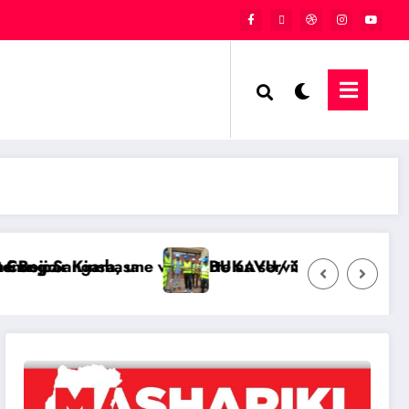
forte au service de l’unité et de la République
BUKAVU/ SOCIÉTÉ : Lancement des travaux d’amén