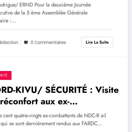
21-2025
odrigue/ ERND Pour la deuxième Journée
cutive de la 5 ème Assemblée Générale
aire :…
Lire La Suite
édaction
0 Commentaires
RITÉ
RD-KIVU/ SÉCURITÉ : Visite
réconfort aux ex-
mbattants NDC-R cantonnés
e cent quatre-vingts ex-combattants de NDC-R ail
Rumangabo
 qui se sont dernièrement rendus aux FARDC…