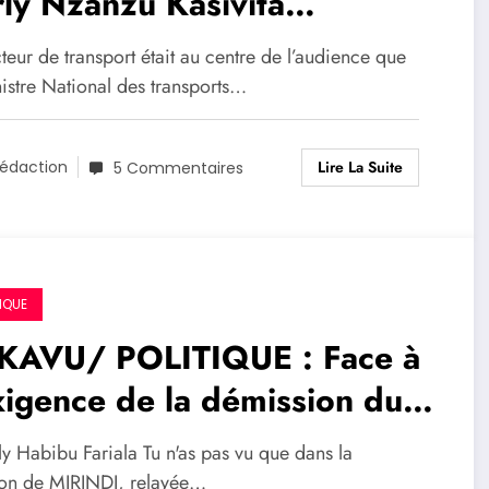
ly Nzanzu Kasivita
occupé par la question de la
teur de transport était au centre de l’audience que
urité routière au Nord-Kivu
istre National des transports…
Lire La Suite
édaction
5 Commentaires
IQUE
KAVU/ POLITIQUE : Face à
xigence de la démission du
uverneur Théo Ngwabidje
ly Habibu Fariala Tu n'as pas vu que dans la
 les CCOP, Elly Habibu
ion de MIRINDI, relayée…