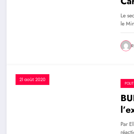
Car
pré
Le sec
séc
le Min
R
21 août 2020
POLIT
BU
l’e
Go
Par El
par
réact