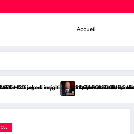
Accueil
it les champions de la Coupe du Congo
iante » la libération de 15 détenus par Kinshasa
RDC/ POLITIQUE : Aimé Boji Sangara, une voix 
IQUE