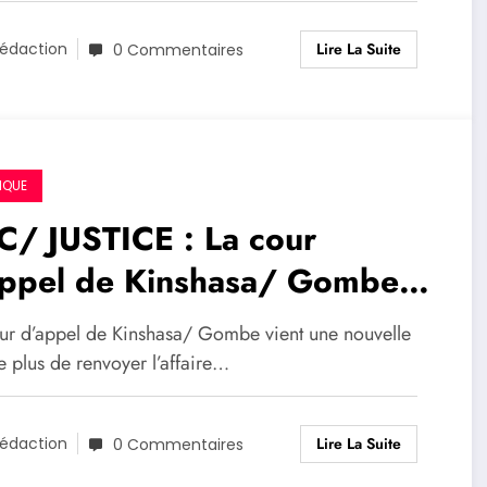
Lire La Suite
édaction
0 Commentaires
IQUE
C/ JUSTICE : La cour
appel de Kinshasa/ Gombe
voie à nouveau l’affaire
ur d’appel de Kinshasa/ Gombe vient une nouvelle
merhe au 18 septembre
e plus de renvoyer l’affaire…
20
Lire La Suite
édaction
0 Commentaires