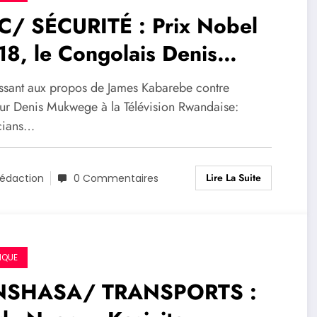
C/ SÉCURITÉ : Prix Nobel
8, le Congolais Denis
kwege en danger de mort
ssant aux propos de James Kabarebe contre
ommuniqué)
ur Denis Mukwege à la Télévision Rwandaise:
cians…
Lire La Suite
édaction
0 Commentaires
IQUE
NSHASA/ TRANSPORTS :