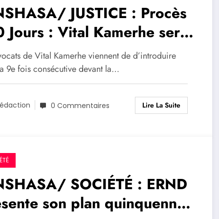
NSHASA/ JUSTICE : Procès
 Jours : Vital Kamerhe serait
eint du Corona virus et
vocats de Vital Kamerhe viennent de d’introduire
éficier de la liberté
la 9e fois consécutive devant la…
visoire
Lire La Suite
édaction
0 Commentaires
ÉTÉ
NSHASA/ SOCIÉTÉ : ERND
sente son plan quinquennal