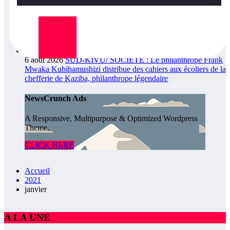
contre le FC Les Aigles du Congo
6 août 2026
NEW-YORK/ SOCIÉTÉ : L’ambassadeur Luc
Lusumba reçoit une réponse du sénateur Rick Scott sur la
protection du programme Medicaid
6 août 2026
SUD-KIVU/ SOCIÉTÉ : Le philanthrope Frank
Mwaka Kubihamushizi distribue des cahiers aux écoliers de la
chefferie de Kaziba, philanthrope légendaire
NewsCrunch Ads
A Responsive, Multipurpose & Optimized Wordpress
Theme.
CLICK HERE
Accueil
2021
janvier
A LA UNE