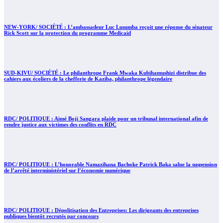
NEW-YORK/ SOCIÉTÉ : L’ambassadeur Luc Lusumba reçoit une réponse du sénateur
Rick Scott sur la protection du programme Medicaid
SUD-KIVU/ SOCIÉTÉ : Le philanthrope Frank Mwaka Kubihamushizi distribue des
cahiers aux écoliers de la chefferie de Kaziba, philanthrope légendaire
RDC/ POLITIQUE : Aimé Boji Sangara plaide pour un tribunal international afin de
rendre justice aux victimes des conflits en RDC
RDC/ POLITIQUE : L’honorable Namazihana Bachoke Patrick Baka salue la suspension
de l’arrêté interministériel sur l’économie numérique
RDC/ POLITIQUE : Dépolitisation des Entreprises: Les dirigeants des entreprises
publiques bientôt recrutés par concours