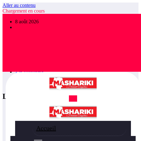
Aller au contenu
Chargement en cours
×
8 août 2026
FOLLOW US
1,475
Followers
78.9k
Followers
5.1k
Followers
36.5k
Subscribers
55k
Followers
75k
Followers
85k
Followers
800
Followers
LATEST POSTS
7 août 2026
RDC/ SPORT : Laetitia Muderhwa nommée
nouvelle secrétaire générale la FECOFA
Accueil
7 août 2026
AFRIQUE/ SPORT : Ligue des champions de la
CAF : l’APR FC sollicite la délocalisation de son match