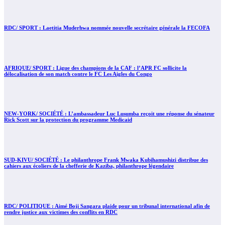
RDC/ SPORT : Laetitia Muderhwa nommée nouvelle secrétaire générale la FECOFA
AFRIQUE/ SPORT : Ligue des champions de la CAF : l’APR FC sollicite la
délocalisation de son match contre le FC Les Aigles du Congo
NEW-YORK/ SOCIÉTÉ : L’ambassadeur Luc Lusumba reçoit une réponse du sénateur
Rick Scott sur la protection du programme Medicaid
SUD-KIVU/ SOCIÉTÉ : Le philanthrope Frank Mwaka Kubihamushizi distribue des
cahiers aux écoliers de la chefferie de Kaziba, philanthrope légendaire
RDC/ POLITIQUE : Aimé Boji Sangara plaide pour un tribunal international afin de
rendre justice aux victimes des conflits en RDC