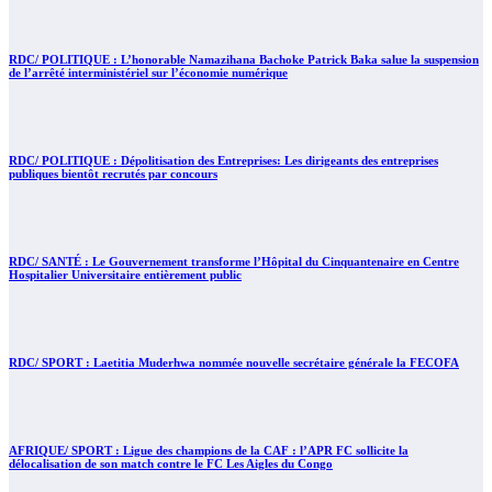
RDC/ POLITIQUE : L’honorable Namazihana Bachoke Patrick Baka salue la suspension
de l’arrêté interministériel sur l’économie numérique
RDC/ POLITIQUE : Dépolitisation des Entreprises: Les dirigeants des entreprises
publiques bientôt recrutés par concours
RDC/ SANTÉ : Le Gouvernement transforme l’Hôpital du Cinquantenaire en Centre
Hospitalier Universitaire entièrement public
RDC/ SPORT : Laetitia Muderhwa nommée nouvelle secrétaire générale la FECOFA
AFRIQUE/ SPORT : Ligue des champions de la CAF : l’APR FC sollicite la
délocalisation de son match contre le FC Les Aigles du Congo