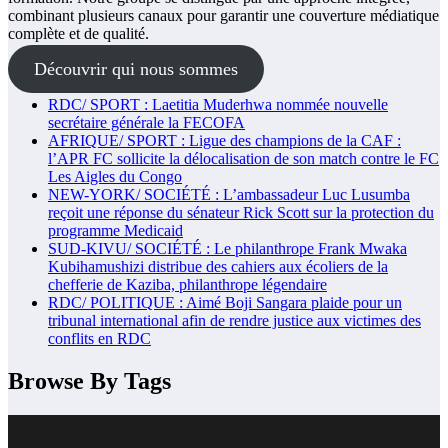
combinant plusieurs canaux pour garantir une couverture médiatique
complète et de qualité.
Découvrir qui nous sommes
RDC/ SPORT : Laetitia Muderhwa nommée nouvelle
secrétaire générale la FECOFA
AFRIQUE/ SPORT : Ligue des champions de la CAF :
l’APR FC sollicite la délocalisation de son match contre le FC
Les Aigles du Congo
NEW-YORK/ SOCIÉTÉ : L’ambassadeur Luc Lusumba
reçoit une réponse du sénateur Rick Scott sur la protection du
programme Medicaid
SUD-KIVU/ SOCIÉTÉ : Le philanthrope Frank Mwaka
Kubihamushizi distribue des cahiers aux écoliers de la
chefferie de Kaziba, philanthrope légendaire
RDC/ POLITIQUE : Aimé Boji Sangara plaide pour un
tribunal international afin de rendre justice aux victimes des
conflits en RDC
Browse By Tags