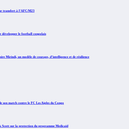
ur transfert à l’AFC/M23
développer le football congolais
irindi, un modèle de courage, d’intelligence et de résilience
e son match contre le FC Les Aigles du Congo
Scott sur la protection du programme Medicaid