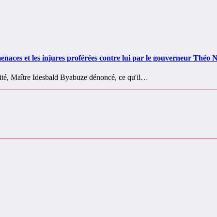
es et les injures proférées contre lui par le gouverneur Théo N
lité, Maître Idesbald Byabuze dénoncé, ce qu'il…