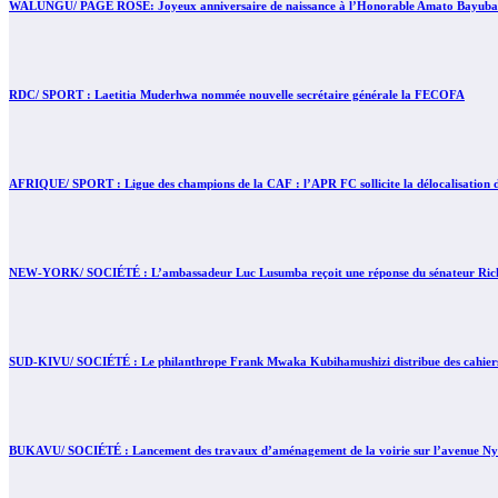
WALUNGU/ PAGE ROSE: Joyeux anniversaire de naissance à l’Honorable Amato Bayubasire M
RDC/ SPORT : Laetitia Muderhwa nommée nouvelle secrétaire générale la FECOFA
AFRIQUE/ SPORT : Ligue des champions de la CAF : l’APR FC sollicite la délocalisation d
NEW-YORK/ SOCIÉTÉ : L’ambassadeur Luc Lusumba reçoit une réponse du sénateur Rick 
SUD-KIVU/ SOCIÉTÉ : Le philanthrope Frank Mwaka Kubihamushizi distribue des cahiers au
BUKAVU/ SOCIÉTÉ : Lancement des travaux d’aménagement de la voirie sur l’avenue Nyofu