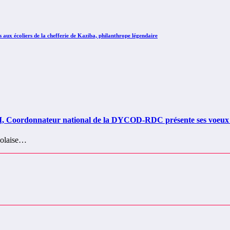
x écoliers de la chefferie de Kaziba, philanthrope légendaire
onnateur national de la DYCOD-RDC présente ses voeux à l’o
ngolaise…