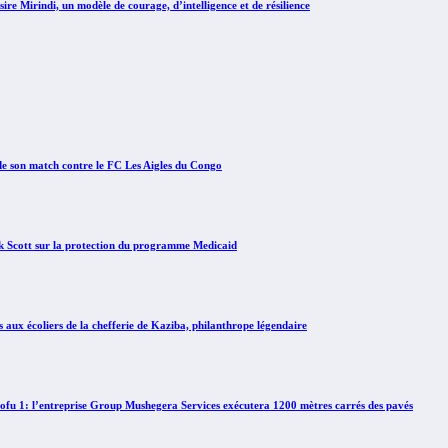
irindi, un modèle de courage, d’intelligence et de résilience
e son match contre le FC Les Aigles du Congo
Scott sur la protection du programme Medicaid
x écoliers de la chefferie de Kaziba, philanthrope légendaire
 1: l’entreprise Group Mushegera Services exécutera 1200 mètres carrés des pavés