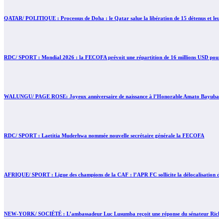
QATAR/ POLITIQUE : Processus de Doha : le Qatar salue la libération de 15 détenus et le
RDC/ SPORT : Mondial 2026 : la FECOFA prévoit une répartition de 16 millions USD pour 
WALUNGU/ PAGE ROSE: Joyeux anniversaire de naissance à l’Honorable Amato Bayubasire M
RDC/ SPORT : Laetitia Muderhwa nommée nouvelle secrétaire générale la FECOFA
AFRIQUE/ SPORT : Ligue des champions de la CAF : l’APR FC sollicite la délocalisation d
NEW-YORK/ SOCIÉTÉ : L’ambassadeur Luc Lusumba reçoit une réponse du sénateur Rick 