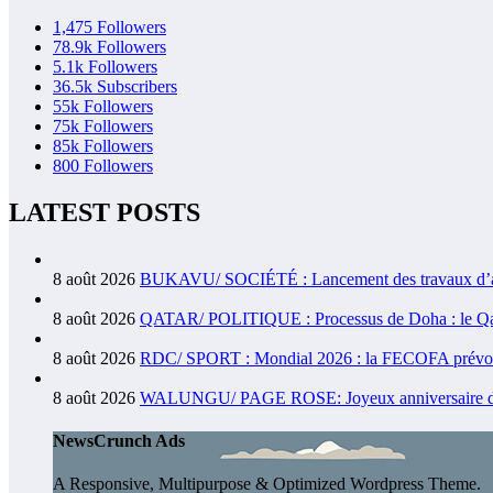
1,475
Followers
78.9k
Followers
5.1k
Followers
36.5k
Subscribers
55k
Followers
75k
Followers
85k
Followers
800
Followers
LATEST POSTS
8 août 2026
BUKAVU/ SOCIÉTÉ : Lancement des travaux d’aména
8 août 2026
QATAR/ POLITIQUE : Processus de Doha : le Qatar 
8 août 2026
RDC/ SPORT : Mondial 2026 : la FECOFA prévoit u
8 août 2026
WALUNGU/ PAGE ROSE: Joyeux anniversaire de nais
NewsCrunch Ads
A Responsive, Multipurpose & Optimized Wordpress Theme.