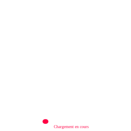
Rédaction
0
QATAR/ POLITIQUE : Processus de Doha :
le Qatar salue la libération de 15 détenus et
leur transfert à l’AFC/M23
8 Août 2026
LAISSER UN COMMENTAIRE
Chargement en cours