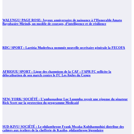
WALUNGU/ PAGE ROSE: Joyeux anniversaire de naissance à l’Honorable Amato
Bayubasire Mirindi, un modèle de courage, d’intelligence et de résilience
RDC/ SPORT : Laetitia Muderhwa nommée nouvelle secrétaire générale la FECOFA
AFRIQUE/ SPORT : Ligue des champions de la CAF : l’APR FC sollicite la
délocalisation de son match contre le FC Les Aigles du Congo
NEW-YORK/ SOCIÉTÉ : L’ambassadeur Luc Lusumba reçoit une réponse du sénateur
Rick Scott sur la protection du programme Medicaid
SUD-KIVU/ SOCIÉTÉ : Le philanthrope Frank Mwaka Kubihamushizi distribue des
cahiers aux écoliers de la chefferie de Kaziba, philanthrope légendaire