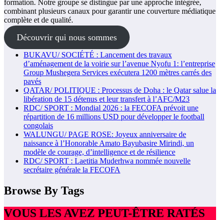
formation. Notre groupe se distingue par une approche intégrée,
combinant plusieurs canaux pour garantir une couverture médiatique
complète et de qualité.
Découvrir qui nous sommes
BUKAVU/ SOCIÉTÉ : Lancement des travaux
d’aménagement de la voirie sur l’avenue Nyofu 1: l’entreprise
Group Mushegera Services exécutera 1200 mètres carrés des
pavés
QATAR/ POLITIQUE : Processus de Doha : le Qatar salue la
libération de 15 détenus et leur transfert à l’AFC/M23
RDC/ SPORT : Mondial 2026 : la FECOFA prévoit une
répartition de 16 millions USD pour développer le football
congolais
WALUNGU/ PAGE ROSE: Joyeux anniversaire de
naissance à l’Honorable Amato Bayubasire Mirindi, un
modèle de courage, d’intelligence et de résilience
RDC/ SPORT : Laetitia Muderhwa nommée nouvelle
secrétaire générale la FECOFA
Browse By Tags
VOUS LES AVEZ PEUT-ÊTRE RATÉS