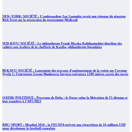
NEW-YORK/ SOCIÉTÉ : L’ambassadeur Luc Lusumba reçoit une réponse du sénateur
Rick Scott sur la protection du programme Medicaid
SUD-KIVU/ SOCIÉTÉ : Le philanthrope Frank Mwaka Kubihamushizi distribue des
cahiers aux écoliers de la chefferie de Kaziba, philanthrope légendaire
BUKAVU/ SOCIÉTÉ : Lancement des travaux d’aménagement de la voirie sur l’avenue
Nyofu 1: l’entreprise Group Mushegera Services exécutera 1200 mètres carrés des pavés
QATAR/ POLITIQUE : Processus de Doha : le Qatar salue la libération de 15 détenus et
leur transfert à l’AFC/M23
RDC/ SPORT : Mondial 2026 : la FECOFA prévoit une répartition de 16 millions USD
pour développer le football congolais