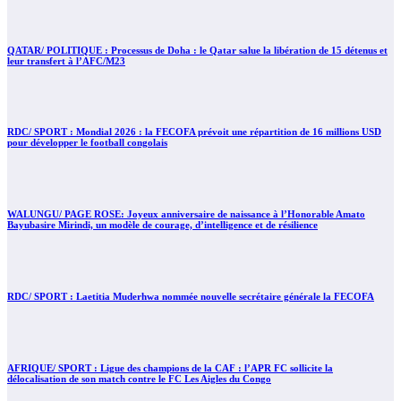
QATAR/ POLITIQUE : Processus de Doha : le Qatar salue la libération de 15 détenus et
leur transfert à l’AFC/M23
RDC/ SPORT : Mondial 2026 : la FECOFA prévoit une répartition de 16 millions USD
pour développer le football congolais
WALUNGU/ PAGE ROSE: Joyeux anniversaire de naissance à l’Honorable Amato
Bayubasire Mirindi, un modèle de courage, d’intelligence et de résilience
RDC/ SPORT : Laetitia Muderhwa nommée nouvelle secrétaire générale la FECOFA
AFRIQUE/ SPORT : Ligue des champions de la CAF : l’APR FC sollicite la
délocalisation de son match contre le FC Les Aigles du Congo