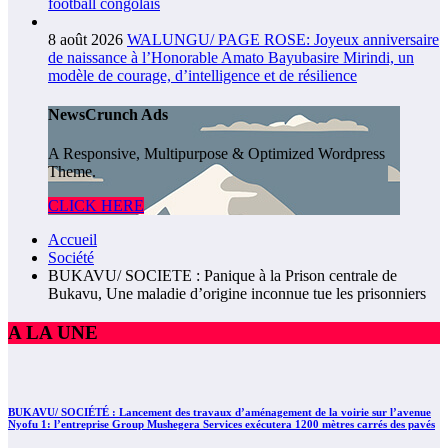
football congolais
8 août 2026
WALUNGU/ PAGE ROSE: Joyeux anniversaire
de naissance à l’Honorable Amato Bayubasire Mirindi, un
modèle de courage, d’intelligence et de résilience
NewsCrunch Ads
A Responsive, Multipurpose & Optimized Wordpress
Theme.
CLICK HERE
Accueil
Société
BUKAVU/ SOCIETE : Panique à la Prison centrale de
Bukavu, Une maladie d’origine inconnue tue les prisonniers
A LA UNE
BUKAVU/ SOCIÉTÉ : Lancement des travaux d’aménagement de la voirie sur l’avenue
Nyofu 1: l’entreprise Group Mushegera Services exécutera 1200 mètres carrés des pavés