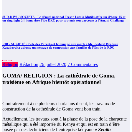
SUD-KIVU/ SOCIÉTÉ : Le député national Trésor Lutala Mutiki offre un iPhone 15 et
un ring light à l’humoriste Fido DRC pour soutenir son parcours à l’Amani Challenge
RDC/ SOCIÉTÉ : Fête des Parents et hommage aux morts : Me Idesbald Byabuze
Katabaruka adresse un message de compassion aux familles de l’Est de la RDC
Religion
Rédaction
26 juillet 2020
7 Commentaires
GOMA/ RELIGION : La cathédrale de Goma,
troisième en Afrique bientôt opérationnel
Contrairement à ce plusieurs charlatans disent, les travaux de
construction de la cathédrale de Goma vont bon train.
Actuellement, les travaux sont à la phase de la pose de la charpente
métallique qui a été importée du Kenya et qui est en train d’être
posée par des techniciens de l’entreprise kényane
« Zenith