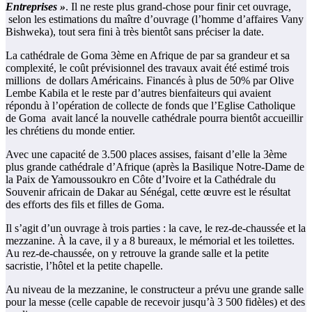
Entreprises »
. Il ne reste plus grand-chose pour finir cet ouvrage,
selon les estimations du maître d’ouvrage (l’homme d’affaires Vany
Bishweka), tout sera fini à très bientôt sans préciser la date.
La cathédrale de Goma 3ème en Afrique de par sa grandeur et sa
complexité, le coût prévisionnel des travaux avait été estimé trois
millions de dollars Américains. Financés à plus de 50% par Olive
Lembe Kabila et le reste par d’autres bienfaiteurs qui avaient
répondu à l’opération de collecte de fonds que l’Eglise Catholique
de Goma avait lancé la nouvelle cathédrale pourra bientôt accueillir
les chrétiens du monde entier.
Avec une capacité de 3.500 places assises, faisant d’elle la 3ème
plus grande cathédrale d’Afrique (après la Basilique Notre-Dame de
la Paix de Yamoussoukro en Côte d’Ivoire et la Cathédrale du
Souvenir africain de Dakar au Sénégal, cette œuvre est le résultat
des efforts des fils et filles de Goma.
Il s’agit d’un ouvrage à trois parties : la cave, le rez-de-chaussée et la
mezzanine. À la cave, il y a 8 bureaux, le mémorial et les toilettes.
Au rez-de-chaussée, on y retrouve la grande salle et la petite
sacristie, l’hôtel et la petite chapelle.
Au niveau de la mezzanine, le constructeur a prévu une grande salle
pour la messe (celle capable de recevoir jusqu’à 3 500 fidèles) et des