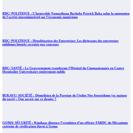
RDC/ POLITIQUE : L’honorable Namazihana Bachoke Patrick Baka salue la suspension
de l’arrêté interministériel sur l’économie numérique
RDC/ POLITIQUE : Dépolitisation des Entreprises: Les dirigeants des entreprises
publiques bientôt recrutés par concours
RDC/ SANTÉ : Le Gouvernement transforme l’Hôpital du Cinquantenaire en Centre
Hospitalier Universitaire entièrement public
BUKAVU/ SOCIÉTÉ : Démolition de la Paroisse de l’église Néo Apostolique (ex maison
du parti) : Que savoir sur ce dossier ?
GOMA/ SÉCURITÉ : Kinshasa dénonce l’expulsion d’un officier FARDC du Mécanisme
conjoint de vérification élargi à Goma