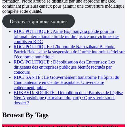
formation. Notre groupe se distingue par une approche intégrée,
combinant plusieurs canaux pour garantir une couverture médiatique
complète et de qualité.
Découvrir qui nous sommes
RDC/ POLITIQUE : Aimé Boji Sangara plaide pour un
tribunal international afin de rendre justice aux victimes des
conflits en RDC
RDC/ POLITIQUE : L’honorable Namazihana Bachoke
Patrick Baka salue la suspension de l’arrêté interministériel sur
l’économie numérique
RDC/ POLITIQUE : Dépolitisation des Entreprises: Les
dirigeants des entreprises publiques bientôt recrutés par
concours
RDC/ SANTÉ : Le Gouvernement transforme l’Hôpital du
Cinquantenaire en Centre Hospitalier Universitaire
entièrement public
BUKAVU/ SOCIÉTÉ : Démolition de la Paroisse de l’église
Néo Apostolique (ex maison du parti) : Que savoir sur ce
dossier ?
Browse By Tags