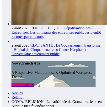
2 août 2026
RDC/ POLITIQUE : Dépolitisation des
Entreprises: Les dirigeants des entreprises publiques bientôt
recrutés par concours
2 août 2026
RDC/ SANTÉ : Le Gouvernement transforme
l’Hôpital du Cinquantenaire en Centre Hospitalier
Universitaire entièrement public
NewsCrunch Ads
A Responsive, Multipurpose & Optimized Wordpress
Theme.
CLICK HERE
Accueil
Religion
GOMA/ RELIGION : La cathédrale de Goma, troisième en
Afrique bientôt opérationnel