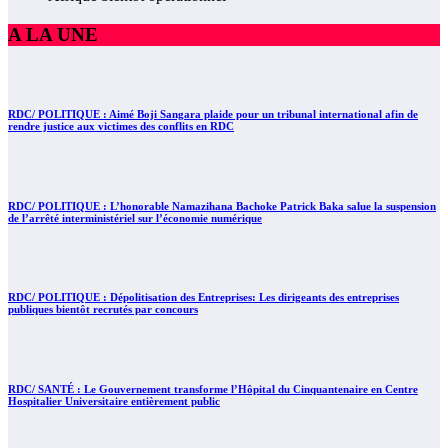
A LA UNE
RDC/ POLITIQUE : Aimé Boji Sangara plaide pour un tribunal international afin de
rendre justice aux victimes des conflits en RDC
RDC/ POLITIQUE : L’honorable Namazihana Bachoke Patrick Baka salue la suspension
de l’arrêté interministériel sur l’économie numérique
RDC/ POLITIQUE : Dépolitisation des Entreprises: Les dirigeants des entreprises
publiques bientôt recrutés par concours
RDC/ SANTÉ : Le Gouvernement transforme l’Hôpital du Cinquantenaire en Centre
Hospitalier Universitaire entièrement public