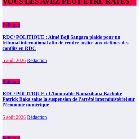
VOUS LES AVEZ PEUT-ÊTRE RATÉS
Politique
RDC/ POLITIQUE : Aimé Boji Sangara plaide pour un
tribunal international afin de rendre justice aux victimes des
conflits en RDC
5 août 2026
Rédaction
Politique
RDC/ POLITIQUE : L’honorable Namazihana Bachoke
Patrick Baka salue la suspension de l’arrêté interministériel sur
l’économie numérique
5 août 2026
Rédaction
Politique