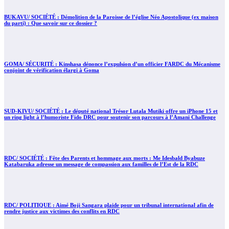
BUKAVU/ SOCIÉTÉ : Démolition de la Paroisse de l’église Néo Apostolique (ex maison
du parti) : Que savoir sur ce dossier ?
GOMA/ SÉCURITÉ : Kinshasa dénonce l’expulsion d’un officier FARDC du Mécanisme
conjoint de vérification élargi à Goma
SUD-KIVU/ SOCIÉTÉ : Le député national Trésor Lutala Mutiki offre un iPhone 15 et
un ring light à l’humoriste Fido DRC pour soutenir son parcours à l’Amani Challenge
RDC/ SOCIÉTÉ : Fête des Parents et hommage aux morts : Me Idesbald Byabuze
Katabaruka adresse un message de compassion aux familles de l’Est de la RDC
RDC/ POLITIQUE : Aimé Boji Sangara plaide pour un tribunal international afin de
rendre justice aux victimes des conflits en RDC