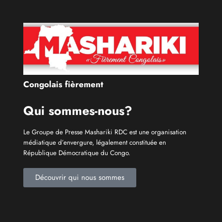
Catécories
Info À la Une