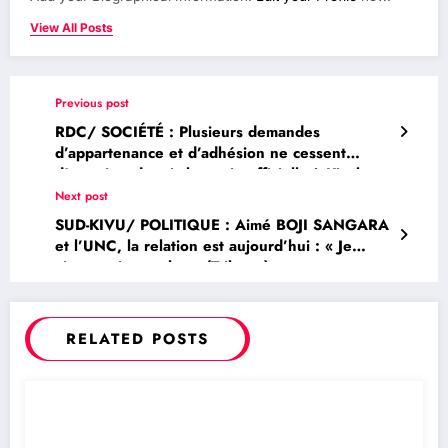
View All Posts
Previous post
RDC/ SOCIÉTÉ : Plusieurs demandes
d’appartenance et d’adhésion ne cessent
d’accroitre depuis la sortie officielle à Kinshasa
de la Synergie des Amis des Valeurs de
Next post
MUKWEGE
SUD-KIVU/ POLITIQUE : Aimé BOJI SANGARA
et l’UNC, la relation est aujourd’hui : « Je
aime, moi non plus » (Tribune)
RELATED POSTS