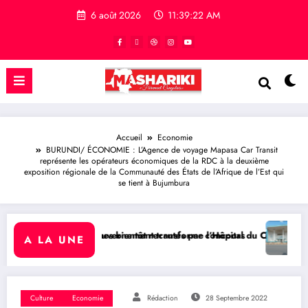
6 août 2026
11:39:23 AM
Accueil
Economie
BURUNDI/ ÉCONOMIE : L’Agence de voyage Mapasa Car Transit
représente les opérateurs économiques de la RDC à la deuxième
exposition régionale de la Communauté des États de l’Afrique de l’Est qui
se tient à Bujumbura
tôt recrutés par concours
t transforme l’Hôpital du Cinquantenaire en Centre Hospitalier Univ
BUKAVU/ SOCIÉTÉ : Démolition de
A LA UNE
Culture
Economie
Rédaction
28 Septembre 2022