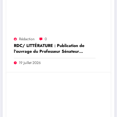
Rédaction
0
RDC/ LITTÉRATURE : Publication de
l’ouvrage du Professeur Sénateur
Modeste Bahati Lukwebo : Justin
Ngakwiraki salue une contribution
19 Juillet 2026
majeure à la réforme du système
financier congolais