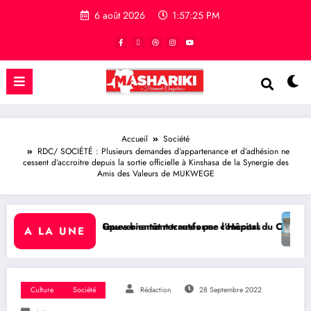
6 août 2026
1:57:26 PM
Accueil
Société
RDC/ SOCIÉTÉ : Plusieurs demandes d’appartenance et d’adhésion ne
cessent d’accroitre depuis la sortie officielle à Kinshasa de la Synergie des
Amis des Valeurs de MUKWEGE
es bientôt recrutés par concours
ernement transforme l’Hôpital du Cinquantenaire en Centre Hospitali
BUKAVU/ SOCIÉTÉ : Démoli
A LA UNE
Culture
Société
Rédaction
28 Septembre 2022