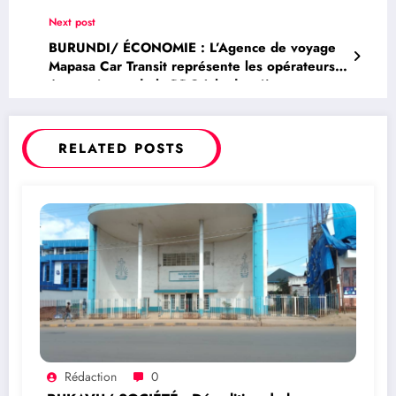
reconstruit la ville de Kindu? ( Tribune)
Next post
BURUNDI/ ÉCONOMIE : L’Agence de voyage
Mapasa Car Transit représente les opérateurs
économiques de la RDC à la deuxième
exposition régionale de la Communauté des
États de l’Afrique de l’Est qui se tient à
Bujumbura
RELATED POSTS
Rédaction
0