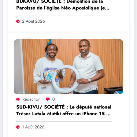
BUKAVU/ SOCIÉTÉ : Démolition de la
Paroisse de l’église Néo Apostolique (ex
maison du parti) : Que savoir sur ce
dossier ?
2 Août 2026
Rédaction
0
SUD-KIVU/ SOCIÉTÉ : Le député national
Trésor Lutala Mutiki offre un iPhone 15 et
un ring light à l’humoriste Fido DRC pour
soutenir son parcours à l’Amani Challenge
1 Août 2026