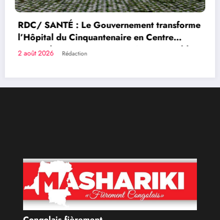
RDC/ SANTÉ : Le Gouvernement transforme
l’Hôpital du Cinquantenaire en Centre
Hospitalier Universitaire entièrement public
2 août 2026
Rédaction
Congolais fièrement