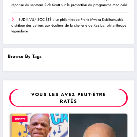
réponse du sénateur Rick Scott sur la protection du programme Medicaid
SUD-KIVU/ SOCIÉTÉ : Le philanthrope Frank Mwaka Kubihamushizi
distribue des cahiers aux écoliers de la chefferie de Kaziba, philanthrope
légendaire
Browse By Tags
VOUS LES AVEZ PEUT-ÊTRE
RATÉS
SUD-KIVU/ SOCIÉTÉ : Le philanthrop
SOCIÉTÉ
Frank Mwaka Kubihamushizi distribue 
cahiers aux écoliers de la chefferie de