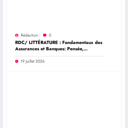
Rédaction
0
RDC/ LITTÉRATURE : Fondamentaux des
Assurances et Banques: Pensée,
décryptage et analyse stratégique du
Professeur Modeste BAHATI LUKWEBO
19 Juillet 2026
(Tribune)