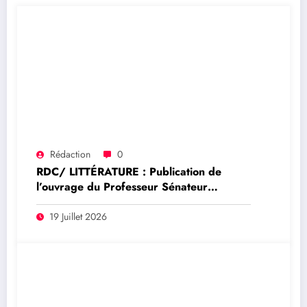
Rédaction
0
RDC/ LITTÉRATURE : Publication de
l’ouvrage du Professeur Sénateur
Modeste Bahati Lukwebo : Justin
Ngakwiraki salue une contribution
19 Juillet 2026
majeure à la réforme du système
financier congolais