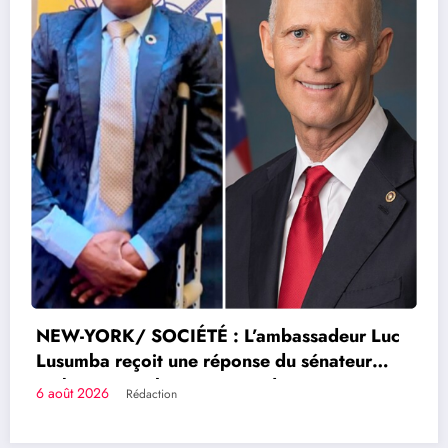
6 août 2026
Rédaction
Kaziba, philanthrope légendaire
r Luc
Congolais fièrement
eur
ramme
Qui sommes-nous?
Le Groupe de Presse Mashariki RDC est une organisation