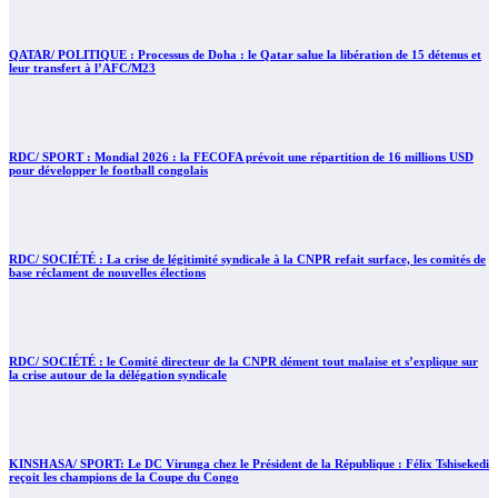
QATAR/ POLITIQUE : Processus de Doha : le Qatar salue la libération de 15 détenus et
leur transfert à l’AFC/M23
RDC/ SPORT : Mondial 2026 : la FECOFA prévoit une répartition de 16 millions USD
pour développer le football congolais
RDC/ SOCIÉTÉ : La crise de légitimité syndicale à la CNPR refait surface, les comités de
base réclament de nouvelles élections
RDC/ SOCIÉTÉ : le Comité directeur de la CNPR dément tout malaise et s’explique sur
la crise autour de la délégation syndicale
KINSHASA/ SPORT: Le DC Virunga chez le Président de la République : Félix Tshisekedi
reçoit les champions de la Coupe du Congo