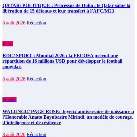
QATAR/ POLITIQUE : Processus de Doha : le Qatar salue la
libération de 15 détenus et leur transfert à l’AFC/M23
8 août 2026
Rédaction
Sport
RDC/ SPORT : Mondial 2026 : la FECOFA prévoit une
répartition de 16 millions USD pour développer le football
congolais
8 août 2026
Rédaction
Société
WALUNGU/ PAGE ROSE: Joyeux anniversaire de naissance à
l’Honorable Amato Bayubasire Mirindi, un modèle de courage,
d’intelligence et de résilience
8 août 2026
Rédaction