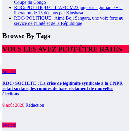
Coupe du Congo
RDC/ POLITIQUE : L’AFC-M23 juge « insignifiante » la
libération de 15 détenus par Kinshasa
RDC/ POLITIQUE : Aimé Boji Sangara, une voix forte au
service de l’unité et de la République
Browse By Tags
VOUS LES AVEZ PEUT-ÊTRE RATÉS
Société
RDC/ SOCIÉTÉ : La crise de légitimité syndicale à la CNPR
refait surface, les comités de base réclament de nouvelles
élections
9 août 2026
Rédaction
Société