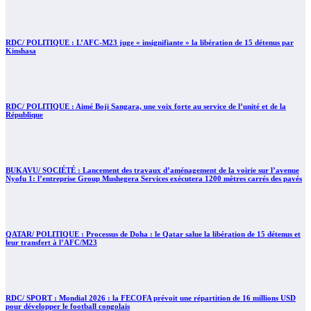
RDC/ POLITIQUE : L’AFC-M23 juge « insignifiante » la libération de 15 détenus par
Kinshasa
RDC/ POLITIQUE : Aimé Boji Sangara, une voix forte au service de l’unité et de la
République
BUKAVU/ SOCIÉTÉ : Lancement des travaux d’aménagement de la voirie sur l’avenue
Nyofu 1: l’entreprise Group Mushegera Services exécutera 1200 mètres carrés des pavés
QATAR/ POLITIQUE : Processus de Doha : le Qatar salue la libération de 15 détenus et
leur transfert à l’AFC/M23
RDC/ SPORT : Mondial 2026 : la FECOFA prévoit une répartition de 16 millions USD
pour développer le football congolais