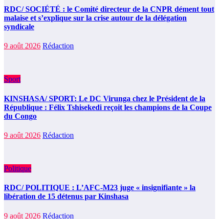
RDC/ SOCIÉTÉ : le Comité directeur de la CNPR dément tout
malaise et s’explique sur la crise autour de la délégation
syndicale
9 août 2026
Rédaction
Sport
KINSHASA/ SPORT: Le DC Virunga chez le Président de la
République : Félix Tshisekedi reçoit les champions de la Coupe
du Congo
9 août 2026
Rédaction
Politique
RDC/ POLITIQUE : L’AFC-M23 juge « insignifiante » la
libération de 15 détenus par Kinshasa
9 août 2026
Rédaction