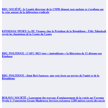
RDC/ SOCIÉTÉ : le Comité directeur de la CNPR dément tout malaise et s’explique sur
la crise autour de la délégation syndicale
KINSHASA/ SPORT: Le DC Virunga chez le Président de la République : Félix Tshisekedi
reçoit les champions de la Coupe du Congo
RDC/ POLITIQUE : L’AFC-M23 juge « insignifiante » la libération de 15 détenus par
Kinshasa
RDC/ POLITIQUE : Aimé Boji Sangara, une voix forte au service de l’unité et de la
République
BUKAVU/ SOCIÉTÉ : Lancement des travaux d’aménagement de la voirie sur l’avenue
Nyofu 1: l’entreprise Group Mushegera Services exécutera 1200 mètres carrés des pavés