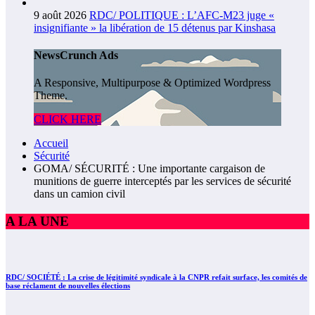
9 août 2026
RDC/ POLITIQUE : L’AFC-M23 juge «
insignifiante » la libération de 15 détenus par Kinshasa
NewsCrunch Ads
A Responsive, Multipurpose & Optimized Wordpress
Theme.
CLICK HERE
Accueil
Sécurité
GOMA/ SÉCURITÉ : Une importante cargaison de
munitions de guerre interceptés par les services de sécurité
dans un camion civil
A LA UNE
RDC/ SOCIÉTÉ : La crise de légitimité syndicale à la CNPR refait surface, les comités de
base réclament de nouvelles élections