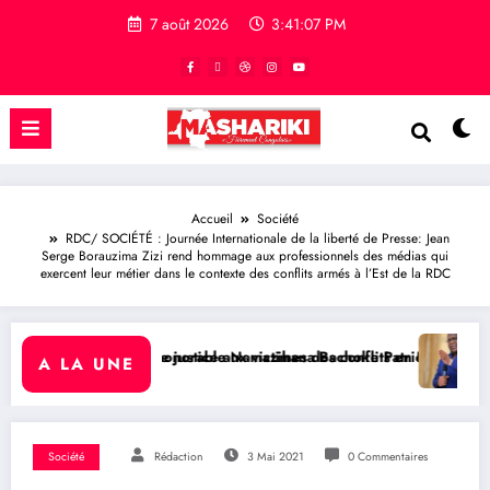
7 août 2026
3:41:08 PM
Accueil
Société
RDC/ SOCIÉTÉ : Journée Internationale de la liberté de Presse: Jean
Serge Borauzima Zizi rend hommage aux professionnels des médias qui
exercent leur métier dans le contexte des conflits armés à l’Est de la RDC
victimes des conflits en RDC
zihana Bachoke Patrick Baka salue la suspension de l’arrêté intermi
RDC/ POLITIQUE : Dépolitisation des E
A LA UNE
Société
Rédaction
3 Mai 2021
0 Commentaires