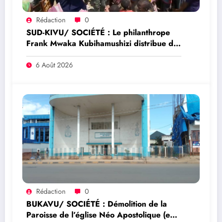
Rédaction
0
SUD-KIVU/ SOCIÉTÉ : Le philanthrope
Frank Mwaka Kubihamushizi distribue des
cahiers aux écoliers de la chefferie de
Kaziba, philanthrope légendaire
6 Août 2026
Rédaction
0
BUKAVU/ SOCIÉTÉ : Démolition de la
Paroisse de l’église Néo Apostolique (ex