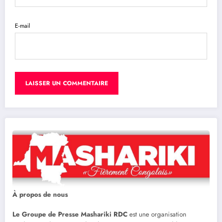
E-mail
À propos de nous
Le Groupe de Presse Mashariki RDC
est une organisation