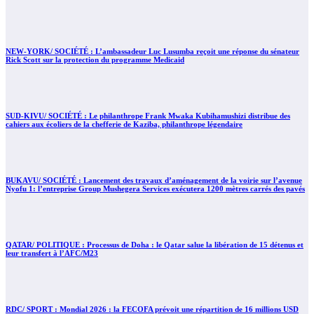
NEW-YORK/ SOCIÉTÉ : L’ambassadeur Luc Lusumba reçoit une réponse du sénateur
Rick Scott sur la protection du programme Medicaid
SUD-KIVU/ SOCIÉTÉ : Le philanthrope Frank Mwaka Kubihamushizi distribue des
cahiers aux écoliers de la chefferie de Kaziba, philanthrope légendaire
BUKAVU/ SOCIÉTÉ : Lancement des travaux d’aménagement de la voirie sur l’avenue
Nyofu 1: l’entreprise Group Mushegera Services exécutera 1200 mètres carrés des pavés
QATAR/ POLITIQUE : Processus de Doha : le Qatar salue la libération de 15 détenus et
leur transfert à l’AFC/M23
RDC/ SPORT : Mondial 2026 : la FECOFA prévoit une répartition de 16 millions USD