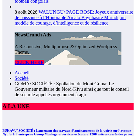
football congolais
8 août 2026
WALUNGU/ PAGE ROSE: Joyeux anniversaire
de naissance à l’Honorable Amato Bayubasire Mirindi, un
modèle de courage, d’intelligence et de résilience
NewsCrunch Ads
A Responsive, Multipurpose & Optimized Wordpress
Theme.
CLICK HERE
Accueil
Société
GOMA/ SOCIÉTÉ : Spoliation du Mont Goma: Le
Gouverneur militaire du Nord-Kivu ainsi que tout le conseil
de sécurité appellés urgemment à agir
A LA UNE
BUKAVU/ SOCIÉTÉ : Lancement des travaux d’aménagement de la voirie sur l’avenue
Nyofu 1: l’entreprise Group Mushegera Services exécutera 1200 mètres carrés des pavés