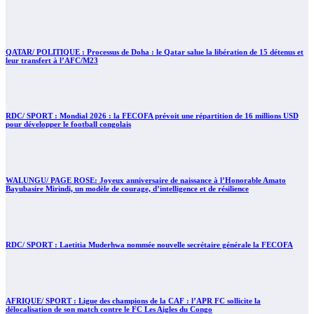
QATAR/ POLITIQUE : Processus de Doha : le Qatar salue la libération de 15 détenus et
leur transfert à l’AFC/M23
RDC/ SPORT : Mondial 2026 : la FECOFA prévoit une répartition de 16 millions USD
pour développer le football congolais
WALUNGU/ PAGE ROSE: Joyeux anniversaire de naissance à l’Honorable Amato
Bayubasire Mirindi, un modèle de courage, d’intelligence et de résilience
RDC/ SPORT : Laetitia Muderhwa nommée nouvelle secrétaire générale la FECOFA
AFRIQUE/ SPORT : Ligue des champions de la CAF : l’APR FC sollicite la
délocalisation de son match contre le FC Les Aigles du Congo