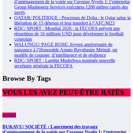
d’aménagement de la voirie sur l’avenue Nyofu 1: l’entreprise
Group Mushegera Services exécutera 1200 mètres carrés des
pavés
QATAR/ POLITIQUE : Processus de Doha : le Qatar salue la
libération de 15 détenus et leur transfert à l’AFC/M23
RDC/ SPORT : Mondial 2026 : la FECOFA prévoit une
répartition de 16 millions USD pour développer le football
congolais
WALUNGU/ PAGE ROSE: Joyeux anniversaire de
naissance à l’Honorable Amato Bayubasire Mirindi, un
modèle de courage, d’intelligence et de résilience
RDC/ SPORT : Laetitia Muderhwa nommée nouvelle
secrétaire générale la FECOFA
Browse By Tags
VOUS LES AVEZ PEUT-ÊTRE RATÉS
Société
BUKAVU/ SOCIÉTÉ : Lancement des travaux
d’aménagement de la voirie sur l’avenue Nyofu 1: l’entreprise