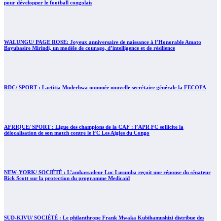
pour développer le football congolais
WALUNGU/ PAGE ROSE: Joyeux anniversaire de naissance à l’Honorable Amato
Bayubasire Mirindi, un modèle de courage, d’intelligence et de résilience
RDC/ SPORT : Laetitia Muderhwa nommée nouvelle secrétaire générale la FECOFA
AFRIQUE/ SPORT : Ligue des champions de la CAF : l’APR FC sollicite la
délocalisation de son match contre le FC Les Aigles du Congo
NEW-YORK/ SOCIÉTÉ : L’ambassadeur Luc Lusumba reçoit une réponse du sénateur
Rick Scott sur la protection du programme Medicaid
SUD-KIVU/ SOCIÉTÉ : Le philanthrope Frank Mwaka Kubihamushizi distribue des