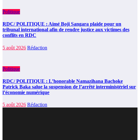
Politique
RDC/ POLITIQUE : Aimé Boji Sangara plaide pour un
tribunal international afin de rendre justice aux victimes des
conflits en RDC
5 août 2026
Rédaction
Politique
RDC/ POLITIQUE : L’honorable Namazihana Bachoke
Patrick Baka salue la suspension de l’arrêté interministériel sur
l’économie numérique
5 août 2026
Rédaction