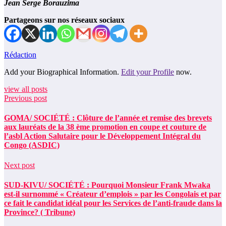
Jean Serge Borauzima
Partageons sur nos réseaux sociaux
Rédaction
Add your Biographical Information.
Edit your Profile
now.
view all posts
Previous post
GOMA/ SOCIÉTÉ : Clôture de l’année et remise des brevets
aux lauréats de la 38 ème promotion en coupe et couture de
l’asbl Action Salutaire pour le Développement Intégral du
Congo (ASDIC)
Next post
SUD-KIVU/ SOCIÉTÉ : Pourquoi Monsieur Frank Mwaka
est-il surnommé « Créateur d’emplois » par les Congolais et par
ce fait le candidat idéal pour les Services de l’anti-fraude dans la
Province? ( Tribune)