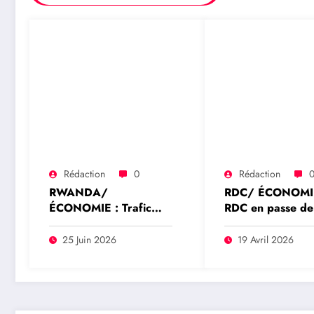
Rédaction
0
Rédaction
RWANDA/
RDC/ ÉCONOMIE
ÉCONOMIE : Trafic
RDC en passe de
illicite de minerais : les
devenir la 5ᵉ pui
États-Unis frappent un
d’Afrique
25 Juin 2026
19 Avril 2026
réseau Rwandais lié à
subsaharienne e
l’or de l’Est de la RDC
2026