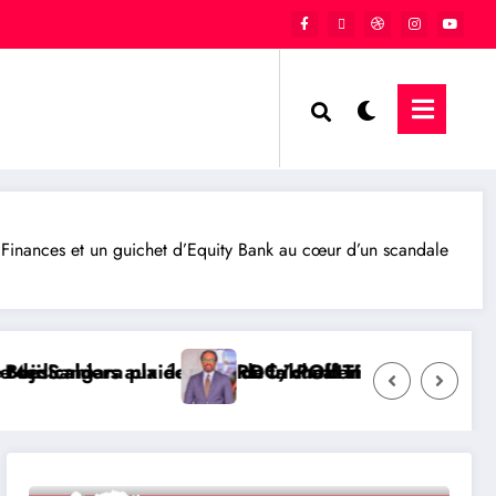
inances et un guichet d’Equity Bank au cœur d’un scandale
fferie de Kaziba, philanthrope légendaire
 international afin de rendre justice aux victimes de
ITIQUE : L’honorable Namazihana Bachoke Patrick Baka
RDC/ POLITI