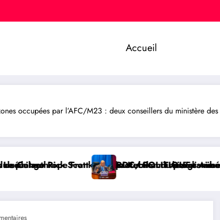
Accueil
es occupées par l’AFC/M23 : deux conseillers du ministère des F
ection du programme Medicaid
mushizi distribue des cahiers aux écoliers de la che
POLITIQUE : Aimé Boji Sangara plaide pour un tribunal
RDC/ POL
entaires