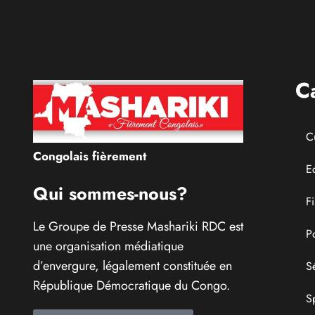
C
C
Congolais fièrement
E
Qui sommes-nous?
F