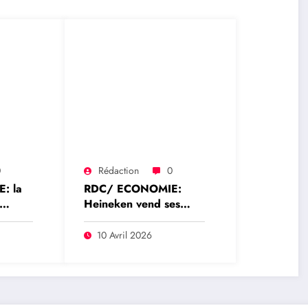
0
Rédaction
0
: la
RDC/ ECONOMIE:
Heineken vend ses
ssance
actions sans fermer
l’entreprise : Heineken
10 Avril 2026
n
cède Bralima à Elna
Holdings et quitte
officiellement la RDC