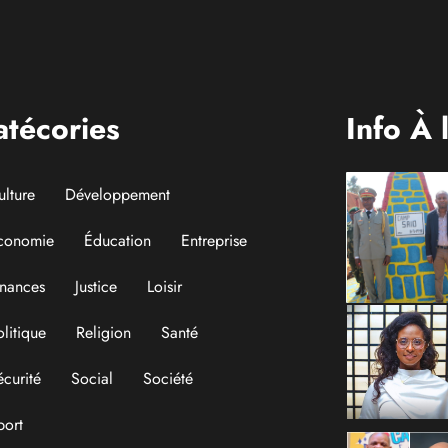
atécories
Info À 
ulture
Développement
conomie
Éducation
Entreprise
inances
Justice
Loisir