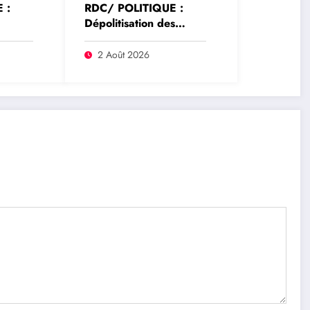
 :
RDC/ POLITIQUE :
Dépolitisation des
hoke
Entreprises: Les
e la
dirigeants des
2 Août 2026
rrêté
entreprises publiques
ur
bientôt recrutés par
rique
concours