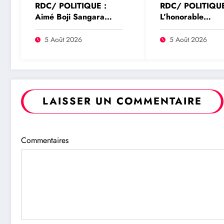
RDC/ POLITIQUE :
RDC/ POLITIQUE
Aimé Boji Sangara
L’honorable
plaide pour un tribunal
Namazihana Bac
international afin de
Patrick Baka salu
5 Août 2026
5 Août 2026
rendre justice aux
suspension de l’a
victimes des conflits en
interministériel s
RDC
l’économie numé
LAISSER UN COMMENTAIRE
Commentaires