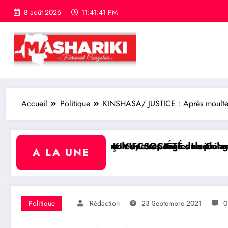
8 août 2026
11:41:42 PM
Accueil
Politique
KINSHASA/ JUSTICE : Après moultes p
e FC Les Aigles du Congo
 réponse du sénateur Rick Scott sur la protection
 SOCIÉTÉ : Le philanthrope Frank Mwaka Kubihamushiz
RDC/ POLITIQ
A LA UNE
Politique
Rédaction
23 Septembre 2021
0