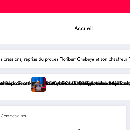
Accueil
ressions, reprise du procès Floribert Chebeya et son chauffeur Fi
 du programme Medicaid
i distribue des cahiers aux écoliers de la chefferie
UE : Aimé Boji Sangara plaide pour un tribunal intern
RDC/ POLITIQUE
 Commentaires