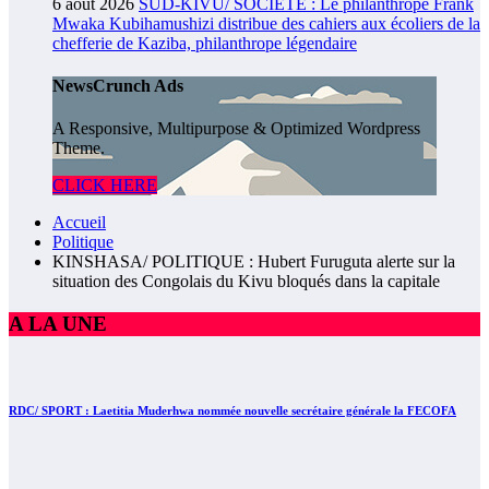
6 août 2026
SUD-KIVU/ SOCIÉTÉ : Le philanthrope Frank
Mwaka Kubihamushizi distribue des cahiers aux écoliers de la
chefferie de Kaziba, philanthrope légendaire
NewsCrunch Ads
A Responsive, Multipurpose & Optimized Wordpress
Theme.
CLICK HERE
Accueil
Politique
KINSHASA/ POLITIQUE : Hubert Furuguta alerte sur la
situation des Congolais du Kivu bloqués dans la capitale
A LA UNE
RDC/ SPORT : Laetitia Muderhwa nommée nouvelle secrétaire générale la FECOFA