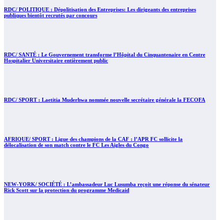
RDC/ POLITIQUE : Dépolitisation des Entreprises: Les dirigeants des entreprises
publiques bientôt recrutés par concours
RDC/ SANTÉ : Le Gouvernement transforme l’Hôpital du Cinquantenaire en Centre
Hospitalier Universitaire entièrement public
RDC/ SPORT : Laetitia Muderhwa nommée nouvelle secrétaire générale la FECOFA
AFRIQUE/ SPORT : Ligue des champions de la CAF : l’APR FC sollicite la
délocalisation de son match contre le FC Les Aigles du Congo
NEW-YORK/ SOCIÉTÉ : L’ambassadeur Luc Lusumba reçoit une réponse du sénateur
Rick Scott sur la protection du programme Medicaid