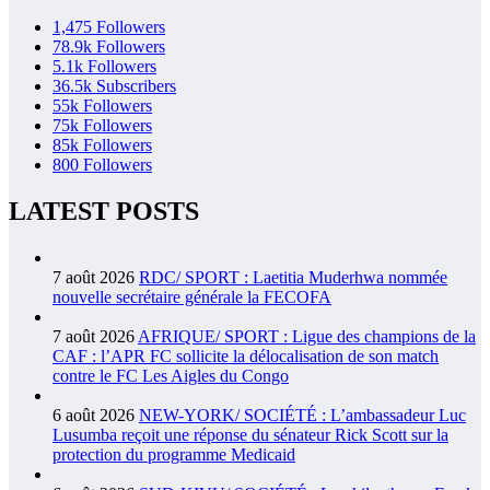
1,475
Followers
78.9k
Followers
5.1k
Followers
36.5k
Subscribers
55k
Followers
75k
Followers
85k
Followers
800
Followers
LATEST POSTS
7 août 2026
RDC/ SPORT : Laetitia Muderhwa nommée
nouvelle secrétaire générale la FECOFA
7 août 2026
AFRIQUE/ SPORT : Ligue des champions de la
CAF : l’APR FC sollicite la délocalisation de son match
contre le FC Les Aigles du Congo
6 août 2026
NEW-YORK/ SOCIÉTÉ : L’ambassadeur Luc
Lusumba reçoit une réponse du sénateur Rick Scott sur la
protection du programme Medicaid