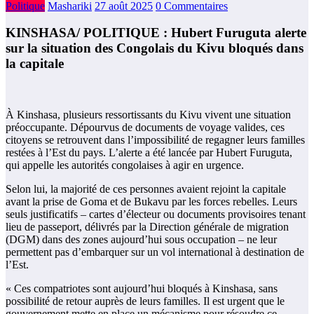
Politique
Mashariki
27 août 2025
0 Commentaires
KINSHASA/ POLITIQUE : Hubert Furuguta alerte
sur la situation des Congolais du Kivu bloqués dans
la capitale
À Kinshasa, plusieurs ressortissants du Kivu vivent une situation
préoccupante. Dépourvus de documents de voyage valides, ces
citoyens se retrouvent dans l’impossibilité de regagner leurs familles
restées à l’Est du pays. L’alerte a été lancée par Hubert Furuguta,
qui appelle les autorités congolaises à agir en urgence.
Selon lui, la majorité de ces personnes avaient rejoint la capitale
avant la prise de Goma et de Bukavu par les forces rebelles. Leurs
seuls justificatifs – cartes d’électeur ou documents provisoires tenant
lieu de passeport, délivrés par la Direction générale de migration
(DGM) dans des zones aujourd’hui sous occupation – ne leur
permettent pas d’embarquer sur un vol international à destination de
l’Est.
« Ces compatriotes sont aujourd’hui bloqués à Kinshasa, sans
possibilité de retour auprès de leurs familles. Il est urgent que le
gouvernement mette en place un mécanisme pour résoudre ce