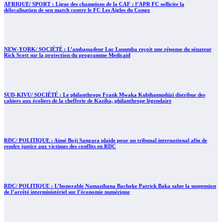
AFRIQUE/ SPORT : Ligue des champions de la CAF : l’APR FC sollicite la
délocalisation de son match contre le FC Les Aigles du Congo
NEW-YORK/ SOCIÉTÉ : L’ambassadeur Luc Lusumba reçoit une réponse du sénateur
Rick Scott sur la protection du programme Medicaid
SUD-KIVU/ SOCIÉTÉ : Le philanthrope Frank Mwaka Kubihamushizi distribue des
cahiers aux écoliers de la chefferie de Kaziba, philanthrope légendaire
RDC/ POLITIQUE : Aimé Boji Sangara plaide pour un tribunal international afin de
rendre justice aux victimes des conflits en RDC
RDC/ POLITIQUE : L’honorable Namazihana Bachoke Patrick Baka salue la suspension
de l’arrêté interministériel sur l’économie numérique