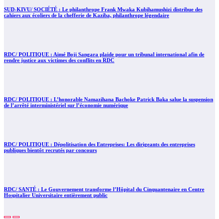
SUD-KIVU/ SOCIÉTÉ : Le philanthrope Frank Mwaka Kubihamushizi distribue des
cahiers aux écoliers de la chefferie de Kaziba, philanthrope légendaire
RDC/ POLITIQUE : Aimé Boji Sangara plaide pour un tribunal international afin de
rendre justice aux victimes des conflits en RDC
RDC/ POLITIQUE : L’honorable Namazihana Bachoke Patrick Baka salue la suspension
de l’arrêté interministériel sur l’économie numérique
RDC/ POLITIQUE : Dépolitisation des Entreprises: Les dirigeants des entreprises
publiques bientôt recrutés par concours
RDC/ SANTÉ : Le Gouvernement transforme l’Hôpital du Cinquantenaire en Centre
Hospitalier Universitaire entièrement public