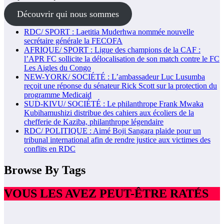
Découvrir qui nous sommes
RDC/ SPORT : Laetitia Muderhwa nommée nouvelle
secrétaire générale la FECOFA
AFRIQUE/ SPORT : Ligue des champions de la CAF :
l’APR FC sollicite la délocalisation de son match contre le FC
Les Aigles du Congo
NEW-YORK/ SOCIÉTÉ : L’ambassadeur Luc Lusumba
reçoit une réponse du sénateur Rick Scott sur la protection du
programme Medicaid
SUD-KIVU/ SOCIÉTÉ : Le philanthrope Frank Mwaka
Kubihamushizi distribue des cahiers aux écoliers de la
chefferie de Kaziba, philanthrope légendaire
RDC/ POLITIQUE : Aimé Boji Sangara plaide pour un
tribunal international afin de rendre justice aux victimes des
conflits en RDC
Browse By Tags
VOUS LES AVEZ PEUT-ÊTRE RATÉS