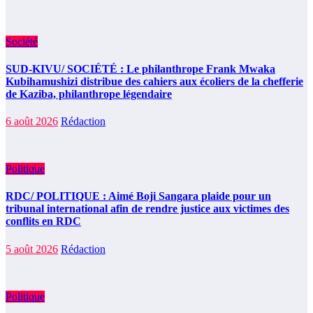
Société
SUD-KIVU/ SOCIÉTÉ : Le philanthrope Frank Mwaka
Kubihamushizi distribue des cahiers aux écoliers de la chefferie
de Kaziba, philanthrope légendaire
6 août 2026
Rédaction
Politique
RDC/ POLITIQUE : Aimé Boji Sangara plaide pour un
tribunal international afin de rendre justice aux victimes des
conflits en RDC
5 août 2026
Rédaction
Politique