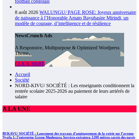
football congolais
8 août 2026
WALUNGU/ PAGE ROSE: Joyeux anniversaire
de naissance à l’Honorable Amato Bayubasire Mirindi, un
modèle de courage, d’intelligence et de résilience
NewsCrunch Ads
A Responsive, Multipurpose & Optimized Wordpress
Theme.
CLICK HERE
Accueil
Société
NORD-KIVU/ SOCIÉTÉ : Les enseignants conditionnent la
rentrée scolaire 2025-2026 au paiement de leurs arriérés de
salaire
A LA UNE
BUKAVU/ SOCIÉTÉ : Lancement des travaux d’aménagement de la voirie sur l’avenue
Nyofu 1: l’entreprise Group Mushegera Services exécutera 1200 mètres carrés des pavés