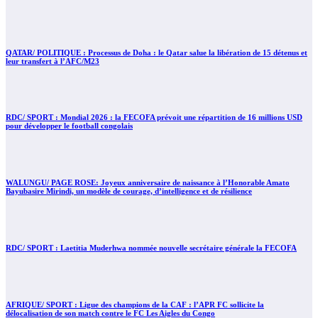
QATAR/ POLITIQUE : Processus de Doha : le Qatar salue la libération de 15 détenus et
leur transfert à l’AFC/M23
RDC/ SPORT : Mondial 2026 : la FECOFA prévoit une répartition de 16 millions USD
pour développer le football congolais
WALUNGU/ PAGE ROSE: Joyeux anniversaire de naissance à l’Honorable Amato
Bayubasire Mirindi, un modèle de courage, d’intelligence et de résilience
RDC/ SPORT : Laetitia Muderhwa nommée nouvelle secrétaire générale la FECOFA
AFRIQUE/ SPORT : Ligue des champions de la CAF : l’APR FC sollicite la
délocalisation de son match contre le FC Les Aigles du Congo