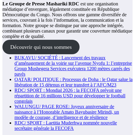
Le Groupe de Presse Mashariki RDC
est une organisation
médiatique d’envergure, légalement constituée en République
Démocratique du Congo. Nous offrons une gamme diversifiée de
services, couvrant à la fois l’information, la communication et la
formation. Notre groupe se distingue par une approche intégrée,
combinant plusieurs canaux pour garantir une couverture médiatique
complète et de qualité.
Découvrir qui nous sommes
BUKAVU/ SOCIÉTÉ : Lancement des travaux
d’aménagement de la voirie sur l’avenue Nyofu 1: l’entreprise
Group Mushegera Services exécutera 1200 mètres carrés des
pavés
QATAR/ POLITIQUE : Processus de Doha : le Qatar salue la
libération de 15 détenus et leur transfert à l’AFC/M23
RDC/ SPORT : Mondial 2026 : la FECOFA prévoit une
répartition de 16 millions USD pour développer le football
congolais
WALUNGU/ PAGE ROSE: Joyeux anniversaire de
naissance à l’Honorable Amato Bayubasire Mirindi, un
modèle de courage, d’intelligence et de résilience
RDC/ SPORT : Laetitia Muderhwa nommée nouvelle
secrétaire générale la FECOFA