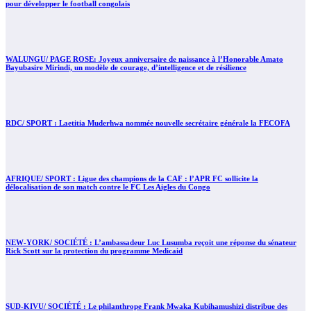
pour développer le football congolais
WALUNGU/ PAGE ROSE: Joyeux anniversaire de naissance à l’Honorable Amato
Bayubasire Mirindi, un modèle de courage, d’intelligence et de résilience
RDC/ SPORT : Laetitia Muderhwa nommée nouvelle secrétaire générale la FECOFA
AFRIQUE/ SPORT : Ligue des champions de la CAF : l’APR FC sollicite la
délocalisation de son match contre le FC Les Aigles du Congo
NEW-YORK/ SOCIÉTÉ : L’ambassadeur Luc Lusumba reçoit une réponse du sénateur
Rick Scott sur la protection du programme Medicaid
SUD-KIVU/ SOCIÉTÉ : Le philanthrope Frank Mwaka Kubihamushizi distribue des