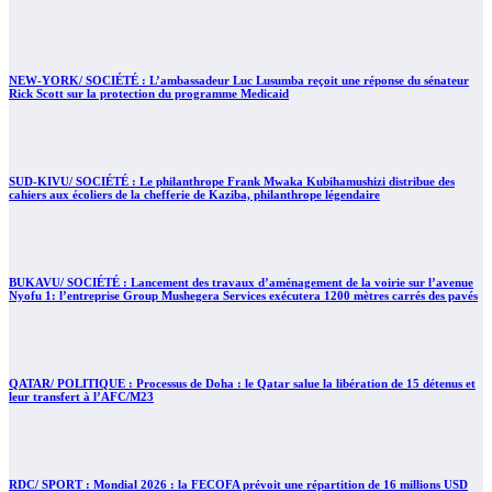
NEW-YORK/ SOCIÉTÉ : L’ambassadeur Luc Lusumba reçoit une réponse du sénateur
Rick Scott sur la protection du programme Medicaid
SUD-KIVU/ SOCIÉTÉ : Le philanthrope Frank Mwaka Kubihamushizi distribue des
cahiers aux écoliers de la chefferie de Kaziba, philanthrope légendaire
BUKAVU/ SOCIÉTÉ : Lancement des travaux d’aménagement de la voirie sur l’avenue
Nyofu 1: l’entreprise Group Mushegera Services exécutera 1200 mètres carrés des pavés
QATAR/ POLITIQUE : Processus de Doha : le Qatar salue la libération de 15 détenus et
leur transfert à l’AFC/M23
RDC/ SPORT : Mondial 2026 : la FECOFA prévoit une répartition de 16 millions USD