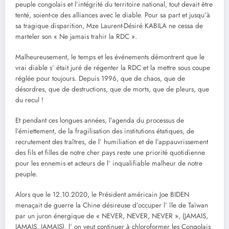
peuple congolais et l’intégrité du territoire national, tout devait être
tenté, soient-ce des alliances avec le diable. Pour sa part et jusqu’à
sa tragique disparition, Mze Laurent-Désiré KABILA ne cessa de
marteler son « Ne jamais trahir la RDC ».
Malheureusement, le temps et les événements démontrent que le
vrai diable s’ était juré de régenter la RDC et la mettre sous coupe
réglée pour toujours. Depuis 1996, que de chaos, que de
désordres, que de destructions, que de morts, que de pleurs, que
du recul !
Et pendant ces longues années, l’agenda du processus de
l’émiettement, de la fragilisation des institutions étatiques, de
recrutement des traîtres, de l’ humiliation et de l’appauvrissement
des fils et filles de notre cher pays reste une priorité quotidienne
pour les ennemis et acteurs de l’ inqualifiable malheur de notre
peuple.
Alors que le 12.10.2020, le Président américain Joe BIDEN
menaçait de guerre la Chine désireuse d’occuper l’ île de Taïwan
par un juron énergique de « NEVER, NEVER, NEVER », (JAMAIS,
JAMAIS, JAMAIS), l’ on veut continuer à chloroformer les Congolais