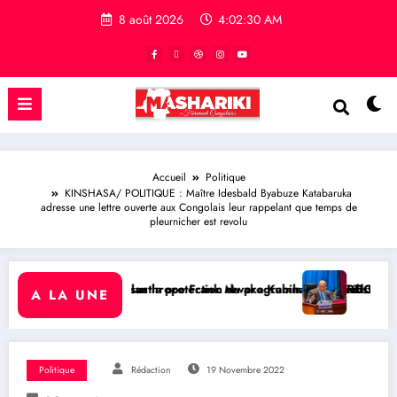
8 août 2026
4:02:30 AM
Accueil
Politique
KINSHASA/ POLITIQUE : Maître Idesbald Byabuze Katabaruka
adresse une lettre ouverte aux Congolais leur rappelant que temps de
pleurnicher est revolu
protection du programme Medicaid
e Frank Mwaka Kubihamushizi distribue des cahiers aux écoliers de la
RDC/ POLITIQUE : Aimé Boji Sangara pla
A LA UNE
Politique
Rédaction
19 Novembre 2022