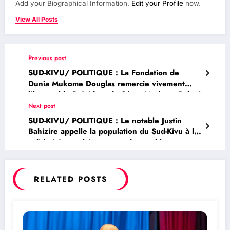
Add your Biographical Information.
Edit your Profile
now.
View All Posts
Previous post
SUD-KIVU/ POLITIQUE : La Fondation de
Dunia Mukome Douglas remercie vivement
l’honorable Président du Sénat Modeste Bahati
Lukwebo pour son plaidoyer pour l’asphaltage
Next post
de la route reliant Bukavu et Goma
SUD-KIVU/ POLITIQUE : Le notable Justin
Bahizire appelle la population du Sud-Kivu à la
solidarité populaire autour du notable et
Président du Sénat de la RDC Modeste Bahati
Lukwebo
RELATED POSTS