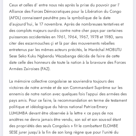
Ceux et celles d’ entre nous nés après la prise du pouvoir par l’
Alliance des Forces Démocratiques pour la Libération du Congo
(AFDL) connaissent peut-être peu la symbolique de la date
d’aujourd’hui, le 17 novembre. Après de nombreuses tentatives et
des complots majeurs ourdis contre notre cher pays par certaines
puissances occidentales en 1961, 1964, 1967, 1978 et 1980, sans
citer des escarmouches çi et là par des mouvements rebelles
entretenus par les mêmes acteurs précités, le Maréchal MOBUTU
Sese Seko Kuku Ngbendu Wazabanga décida de faire de cette
date celle des honneurs de toute la nation à la bravoure des Forces
Armées Zairoises (FAZ).
La mémoire collective congolaise se souviendra toujours des
victoires de notre armée et de son Commandant Suprême sur les
ennemis de notre nation avec quelques fois l’appui des armées des
pays amis. Pour ce faire, la recommandation en terme de testament
politique et idéologique du héros national Patrice-Emery
LUMUMBA devant être observée à la lettre « ce pays de nos
ancêtres ne devra jamais être vendu, son sol et son sous-sol étant
des propriétés des seuls Congolais » fit le combattant ELOMBE
SESE jurer jusqu’à la fin de son long règne que pour l’unité du