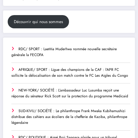
Découvrir qui nous sommes
RDC/ SPORT : Laetitia Muderhwa nommée nouvelle secrétaire
générale la FECOFA
AFRIQUE/ SPORT : Ligue des champions de la CAF : l’APR FC
sollicite la délocalisation de son match contre le FC Les Aigles du Congo
NEW-YORK/ SOCIÉTÉ : L’ambassadeur Luc Lusumba reçoit une
réponse du sénateur Rick Scott sur la protection du programme Medicaid
SUD-KIVU/ SOCIÉTÉ : Le philanthrope Frank Mwaka Kubihamushizi
distribue des cahiers aux écoliers de la chefferie de Kaziba, philanthrope
légendaire
RDC/ POLITIQUE : Aimé Boji Sangara plaide pour un tribunal