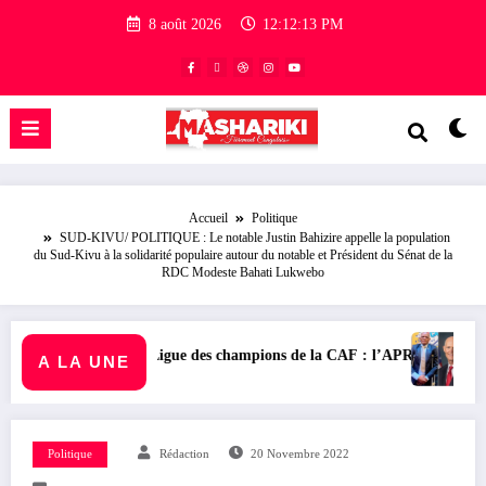
8 août 2026
12:12:14 PM
Accueil
Politique
SUD-KIVU/ POLITIQUE : Le notable Justin Bahizire appelle la population
du Sud-Kivu à la solidarité populaire autour du notable et Président du Sénat de la
RDC Modeste Bahati Lukwebo
es champions de la CAF : l’APR FC sollicite la délocalisation de son m
NEW-YORK/ SOCIÉTÉ : L’amba
A LA UNE
Politique
Rédaction
20 Novembre 2022