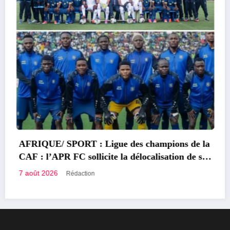
AFRIQUE/ SPORT : Ligue des champions de la
CAF : l’APR FC sollicite la délocalisation de son
match contre le FC Les Aigles du Congo
7 août 2026
Rédaction