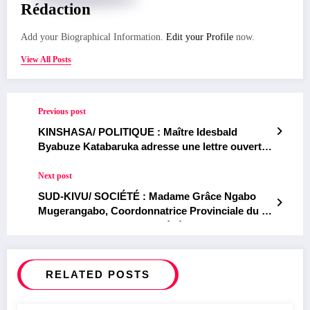
Rédaction
Add your Biographical Information.
Edit your Profile
now.
View All Posts
Previous post
KINSHASA/ POLITIQUE : Maître Idesbald
Byabuze Katabaruka adresse une lettre ouverte
aux Congolais leur rappelant que temps de
pleurnicher est revolu
Next post
SUD-KIVU/ SOCIÉTÉ : Madame Grâce Ngabo
Mugerangabo, Coordonnatrice Provinciale du P-
DDRCS, condamne avec véhémence la barbarie
perpétrée contre la délégation de son
organisation à Fizi (Communiqué)
RELATED POSTS