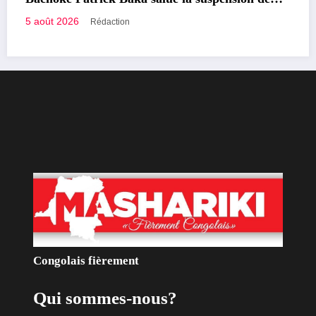
r l’économie
publiques bientôt recrutés p
2 août 2026
Rédaction
Congolais fièrement
Qui sommes-nous?