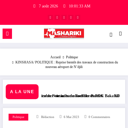
7 août 2026
10:01:34 AM
Accueil
Politique
KINSHASA/ POLITIQUE : Reprise bientôt des travaux de construction du
nouveau aéroport de N’djili
A LA UNE
ustice aux victimes des conflits en RDC
orable Namazihana Bachoke Patrick Baka salue la suspension de l’arrêt
RDC/ POLITIQUE : Dépolitisa
Politique
Rédaction
6 Mai 2023
0 Commentaires