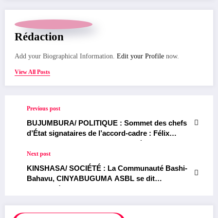
Rédaction
Add your Biographical Information.
Edit your Profile
now.
View All Posts
Previous post
BUJUMBURA/ POLITIQUE : Sommet des chefs
d’État signataires de l’accord-cadre : Félix
Tshisekedi signe sa participation à Bujumbura
Next post
KINSHASA/ SOCIÉTÉ : La Communauté Bashi-
Bahavu, CINYABUGUMA ASBL se dit
consternée par la catastrophe naturelle
survenue du 04 au 05 mai 2023, dans le
Chefferie de Buhavu dans le territoire de Kalehe