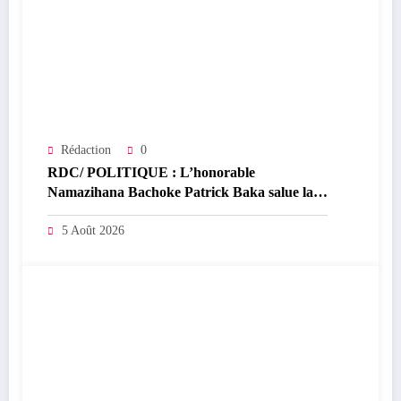
Rédaction
0
RDC/ POLITIQUE : L’honorable
Namazihana Bachoke Patrick Baka salue la
suspension de l’arrêté interministériel sur
l’économie numérique
5 Août 2026