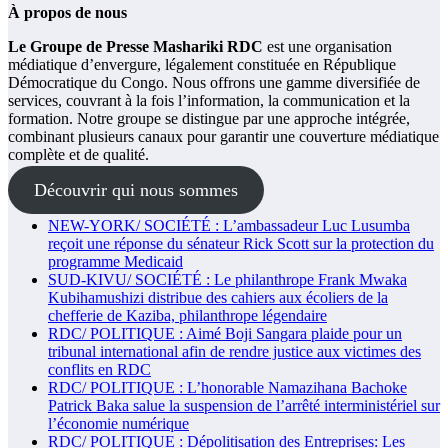
À propos de nous
Le Groupe de Presse Mashariki RDC
est une organisation
médiatique d’envergure, légalement constituée en République
Démocratique du Congo. Nous offrons une gamme diversifiée de
services, couvrant à la fois l’information, la communication et la
formation. Notre groupe se distingue par une approche intégrée,
combinant plusieurs canaux pour garantir une couverture médiatique
complète et de qualité.
Découvrir qui nous sommes
NEW-YORK/ SOCIÉTÉ : L’ambassadeur Luc Lusumba
reçoit une réponse du sénateur Rick Scott sur la protection du
programme Medicaid
SUD-KIVU/ SOCIÉTÉ : Le philanthrope Frank Mwaka
Kubihamushizi distribue des cahiers aux écoliers de la
chefferie de Kaziba, philanthrope légendaire
RDC/ POLITIQUE : Aimé Boji Sangara plaide pour un
tribunal international afin de rendre justice aux victimes des
conflits en RDC
RDC/ POLITIQUE : L’honorable Namazihana Bachoke
Patrick Baka salue la suspension de l’arrêté interministériel sur
l’économie numérique
RDC/ POLITIQUE : Dépolitisation des Entreprises: Les