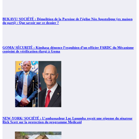
BUKAVU/ SOCIÉTÉ : Démolition de la Paroisse de l’église Néo Apostolique (ex maison
du parti) : Que savoir sur ce dossier ?
GOMA/ SÉCURITÉ : Kinshasa dénonce l’expulsion d’un officier FARDC du Mécanisme
conjoint de vérification élargi à Goma
NEW-YORK/ SOCIÉTÉ : L’ambassadeur Luc Lusumba reçoit une réponse du sénateur
Rick Scott sur la protection du programme Medicaid