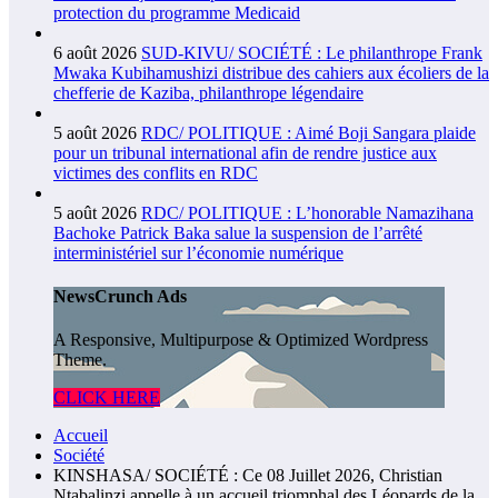
protection du programme Medicaid
6 août 2026
SUD-KIVU/ SOCIÉTÉ : Le philanthrope Frank
Mwaka Kubihamushizi distribue des cahiers aux écoliers de la
chefferie de Kaziba, philanthrope légendaire
5 août 2026
RDC/ POLITIQUE : Aimé Boji Sangara plaide
pour un tribunal international afin de rendre justice aux
victimes des conflits en RDC
5 août 2026
RDC/ POLITIQUE : L’honorable Namazihana
Bachoke Patrick Baka salue la suspension de l’arrêté
interministériel sur l’économie numérique
NewsCrunch Ads
A Responsive, Multipurpose & Optimized Wordpress
Theme.
CLICK HERE
Accueil
Société
KINSHASA/ SOCIÉTÉ : Ce 08 Juillet 2026, Christian
Ntabalinzi appelle à un accueil triomphal des Léopards de la