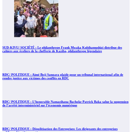
SUD-KIVU/ SOCIÉTÉ : Le philanthrope Frank Mwaka Kubihamushizi distribue des
cahiers aux écoliers de la chefferie de Kaziba, philanthrope légendaire
RDC/ POLITIQUE : Aimé Boji Sangara plaide pour un tribunal international afin de
rendre justice aux victimes des conflits en RDC
RDC/ POLITIQUE : L’honorable Namazihana Bachoke Patrick Baka salue la suspension
de l’arrêté interministériel sur l’économie numérique
RDC/ POLITIQUE : Dépolitisation des Entreprises: Les dirigeants des entreprises