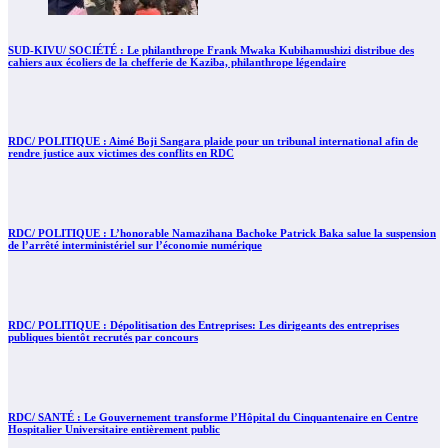
SUD-KIVU/ SOCIÉTÉ : Le philanthrope Frank Mwaka Kubihamushizi distribue des
cahiers aux écoliers de la chefferie de Kaziba, philanthrope légendaire
RDC/ POLITIQUE : Aimé Boji Sangara plaide pour un tribunal international afin de
rendre justice aux victimes des conflits en RDC
RDC/ POLITIQUE : L’honorable Namazihana Bachoke Patrick Baka salue la suspension
de l’arrêté interministériel sur l’économie numérique
RDC/ POLITIQUE : Dépolitisation des Entreprises: Les dirigeants des entreprises
publiques bientôt recrutés par concours
RDC/ SANTÉ : Le Gouvernement transforme l’Hôpital du Cinquantenaire en Centre
Hospitalier Universitaire entièrement public