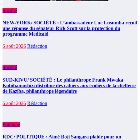
Société
NEW-YORK/ SOCIÉTÉ : L’ambassadeur Luc Lusumba reçoit
une réponse du sénateur Rick Scott sur la protection du
programme Medicaid
6 août 2026
Rédaction
Société
SUD-KIVU/ SOCIÉTÉ : Le philanthrope Frank Mwaka
Kubihamushizi distribue des cahiers aux écoliers de la chefferie
de Kaziba, philanthrope légendaire
6 août 2026
Rédaction
Politique
RDC/ POLITIQUE : Aimé Boji Sangara plaide pour un