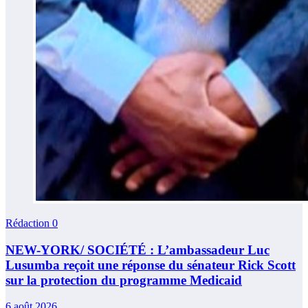
Rédaction
0
NEW-YORK/ SOCIÉTÉ : L’ambassadeur Luc
Lusumba reçoit une réponse du sénateur Rick Scott
sur la protection du programme Medicaid
6 août 2026