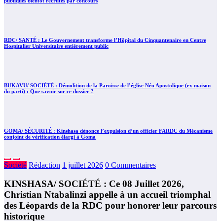
publiques bientôt recrutés par concours
RDC/ SANTÉ : Le Gouvernement transforme l’Hôpital du Cinquantenaire en Centre
Hospitalier Universitaire entièrement public
BUKAVU/ SOCIÉTÉ : Démolition de la Paroisse de l’église Néo Apostolique (ex maison
du parti) : Que savoir sur ce dossier ?
GOMA/ SÉCURITÉ : Kinshasa dénonce l’expulsion d’un officier FARDC du Mécanisme
conjoint de vérification élargi à Goma
Société
Rédaction
1 juillet 2026
0 Commentaires
KINSHASA/ SOCIÉTÉ : Ce 08 Juillet 2026,
Christian Ntabalinzi appelle à un accueil triomphal
des Léopards de la RDC pour honorer leur parcours
historique