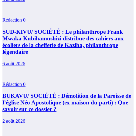
Rédaction
0
SUD-KIVU/ SOCIÉTÉ : Le philanthrope Frank
Mwaka Kubihamushizi distribue des cahiers aux
écoliers de la chefferie de Kaziba, philanthrope
légendaire
6 août 2026
Rédaction
0
BUKAVU/ SOCIÉTÉ : Démolition de la Paroisse de
l’église Néo Apostolique (ex maison du parti) : Que
savoir sur ce dossier ?
2 août 2026